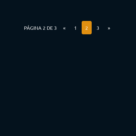
PÁGINA 2 DE 3
«
1
2
3
»