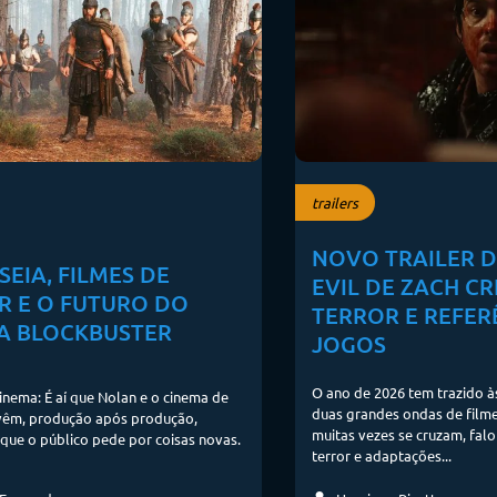
trailers
NOVO TRAILER D
SEIA, FILMES DE
EVIL DE ZACH C
R E O FUTURO DO
TERROR E REFER
A BLOCKBUSTER
JOGOS
O ano de 2026 tem trazido à
inema: É aí que Nolan e o cinema de
duas grandes ondas de filme
 vêm, produção após produção,
muitas vezes se cruzam, falo
ue o público pede por coisas novas.
terror e adaptações...