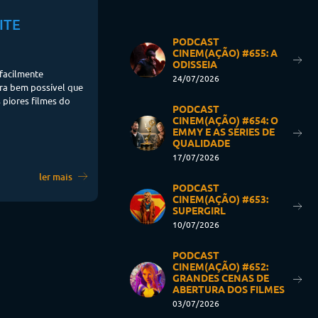
ITE
PODCAST
CINEM(AÇÃO) #655: A
ODISSEIA
 facilmente
24/07/2026
Era bem possível que
 piores filmes do
PODCAST
CINEM(AÇÃO) #654: O
EMMY E AS SÉRIES DE
QUALIDADE
17/07/2026
ler mais
PODCAST
CINEM(AÇÃO) #653:
SUPERGIRL
10/07/2026
PODCAST
CINEM(AÇÃO) #652:
GRANDES CENAS DE
ABERTURA DOS FILMES
03/07/2026