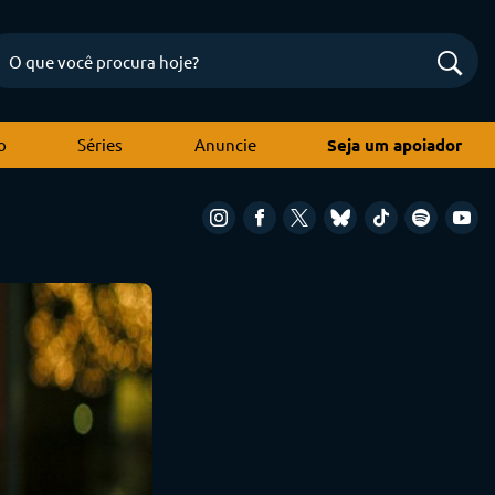
o
Séries
Anuncie
Seja um apoiador