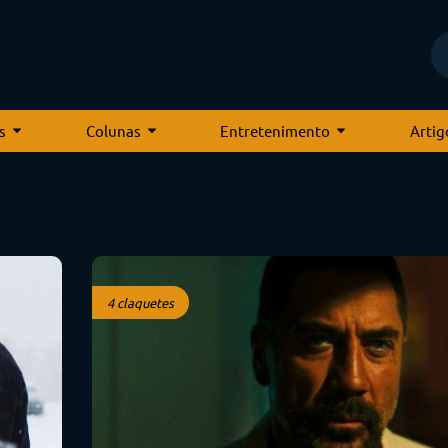
s
Colunas
Entretenimento
Artig
4 claquetes