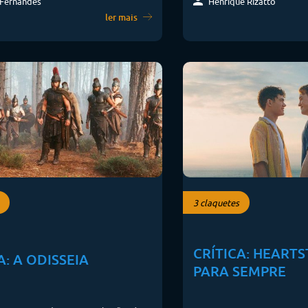
Fernandes
Henrique Rizatto
ler mais
3 claquetes
CRÍTICA: HEART
A: A ODISSEIA
PARA SEMPRE