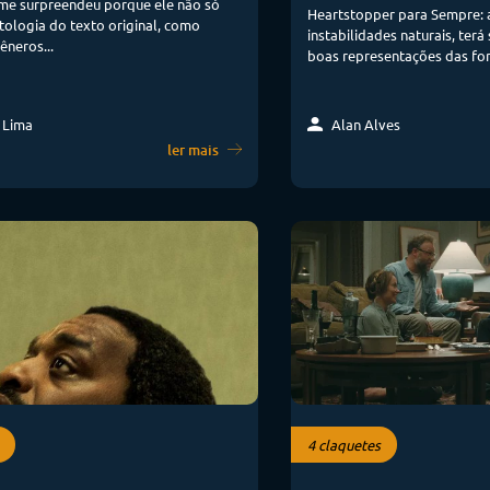
 me surpreendeu porque ele não só
Heartstopper para Sempre: 
tologia do texto original, como
instabilidades naturais, terá
êneros...
boas representações das fo
 Lima
Alan Alves
ler mais
4 claquetes