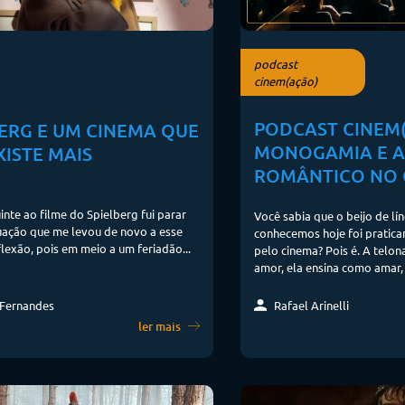
podcast
cinem(ação)
PODCAST CINEM(
BERG E UM CINEMA QUE
MONOGAMIA E 
ISTE MAIS
ROMÂNTICO NO 
inte ao filme do Spielberg fui parar
Você sabia que o beijo de l
uação que me levou de novo a esse
conhecemos hoje foi pratic
flexão, pois em meio a um feriadão...
pelo cinema? Pois é. A telon
amor, ela ensina como amar,
Rafael Arinelli
Fernandes
ler mais