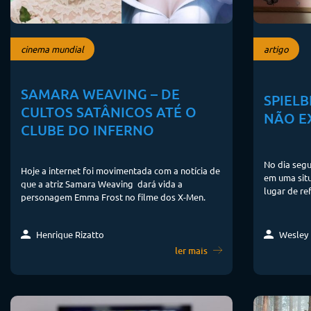
cinema mundial
artigo
SAMARA WEAVING – DE
SPIEL
CULTOS SATÂNICOS ATÉ O
NÃO EX
CLUBE DO INFERNO
No dia segu
Hoje a internet foi movimentada com a notícia de
em uma sit
que a atriz Samara Weaving dará vida a
lugar de re
personagem Emma Frost no filme dos X-Men.
Henrique Rizatto
Wesley 
ler mais