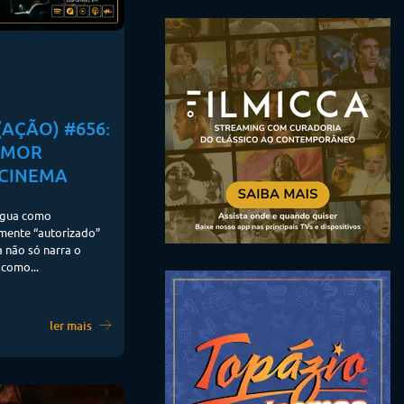
AÇÃO) #656:
AMOR
CINEMA
íngua como
amente “autorizado”
a não só narra o
 como...
ler mais