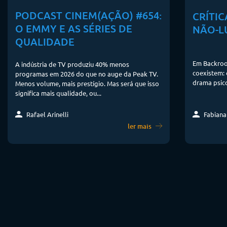
PODCAST CINEM(AÇÃO) #654:
CRÍTI
O EMMY E AS SÉRIES DE
NÃO-L
QUALIDADE
Em Backroo
A indústria de TV produziu 40% menos
coexistem: 
programas em 2026 do que no auge da Peak TV.
drama psico
Menos volume, mais prestígio. Mas será que isso
significa mais qualidade, ou...
Rafael Arinelli
Fabiana
ler mais