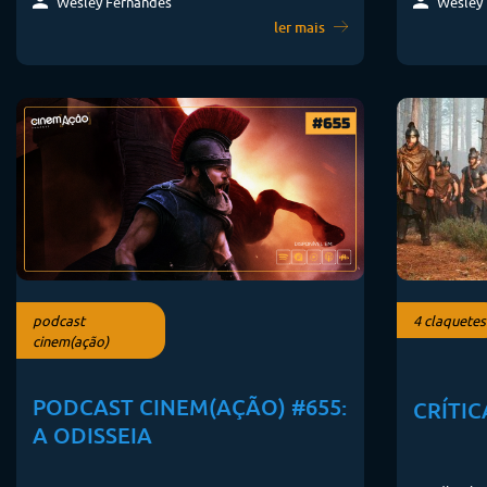
Wesley 
Wesley Fernandes
ler mais
podcast
4 claquetes
cinem(ação)
PODCAST CINEM(AÇÃO) #655:
CRÍTIC
A ODISSEIA