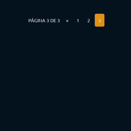
PÁGINA 3 DE 3
«
1
2
3