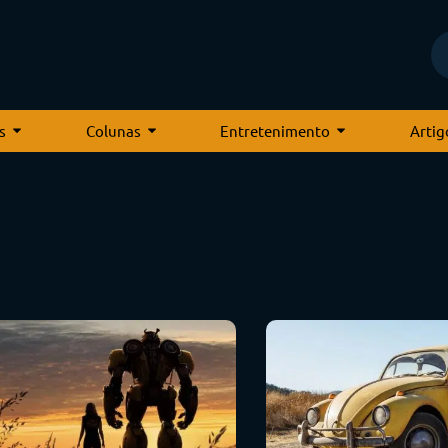
s
Colunas
Entretenimento
Artig