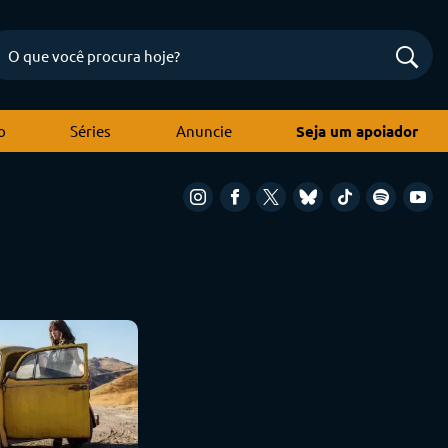
o
Séries
Anuncie
Seja um apoiador