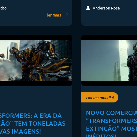
Anderson Rosa
tito
ler mais
cinema mundial
NOVO COMERCIA
SFORMERS: A ERA DA
“TRANSFORMERS:
ÇÃO” TEM TONELADAS
EXTINÇÃO” MOS
VAS IMAGENS!
INÉDITOS!