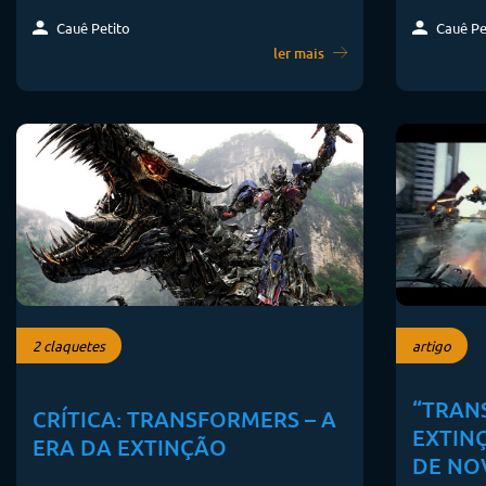
Cauê Petito
Cauê Pe
ler mais
2 claquetes
artigo
“TRAN
CRÍTICA: TRANSFORMERS – A
EXTIN
ERA DA EXTINÇÃO
DE NO