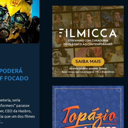
 PODERÁ
FF FOCADO
eteria, seria
nsformers” parasse
er, CEO da Hasbro,
ia que um dos filmes
..