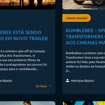
cinema mundial
BUMBLEBEE – SP
EBEE ESTÁ SENDO
TRANSFORMERS
O EM NOVO TRAILER
AOS CINEMAS MA
 o primeiro spin-off da franquia
Bumblebee o primeiro spin-o
fica dos Transformers. O
Transformers teve a sua estr
 que nos primeiros filmes da
anúncio foi feito pela Param
nha o protagonismo aos poucos foi
detêm os direitos da franqu
spaço para o caminhãozão...
O...
Henrique Rizatto
e Rizatto
ler mais