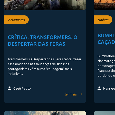
2 claquetes
trailers
BUMBL
CRÍTICA: TRANSFORMERS: O
CAÇAD
DESPERTAR DAS FERAS
Bumblebee é
Transformers: O Despertar das Feras tenta trazer
cinematográ
essa novidade nas mudanças de skins: os
personagem
protagonistas vêm numa “roupagem” mais
franquia ti
inclusiva...
perdendo e
Cauê Petito
Henriqu
ler mais