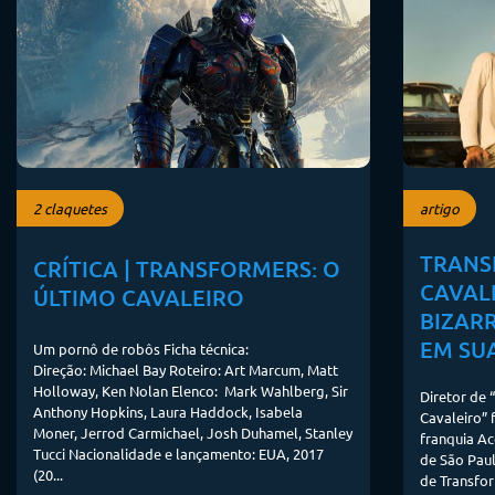
2 claquetes
artigo
TRANS
CRÍTICA | TRANSFORMERS: O
CAVALE
ÚLTIMO CAVALEIRO
BIZARR
EM SUA
Um pornô de robôs Ficha técnica:
Direção: Michael Bay Roteiro: Art Marcum, Matt
Holloway, Ken Nolan Elenco: Mark Wahlberg, Sir
Diretor de 
Anthony Hopkins, Laura Haddock, Isabela
Cavaleiro” 
Moner, Jerrod Carmichael, Josh Duhamel, Stanley
franquia Ac
Tucci Nacionalidade e lançamento: EUA, 2017
de São Paul
(20...
de Transfor