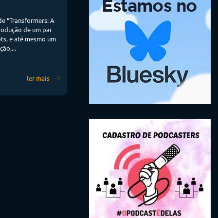
de “Transformers: A
trodução de um par
ts, e até mesmo um
ão,...
ler mais