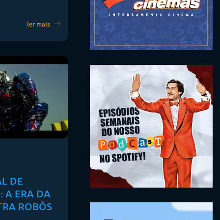
ler mais
L DE
 A ERA DA
TRA ROBÔS