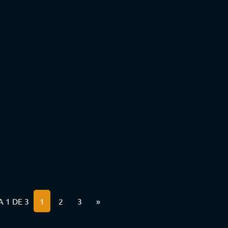
 1 DE 3
1
2
3
»