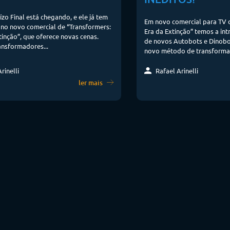
ízo Final está chegando, e ele já tem
Em novo comercial para TV 
no novo comercial de “Transformers:
Era da Extinção” temos a in
tinção”, que oferece novas cenas.
de novos Autobots e Dinobo
ansformadores...
novo método de transformaç
Rafael Arinelli
rinelli
ler mais