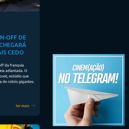
IN-OFF DE
 CHEGARÁ
IS CEDO
ff da franquia
eia adiantada. O
ount, estúdio que
ia de robôs gigantes.
ler mais