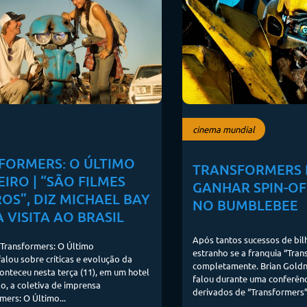
cinema mundial
FORMERS: O ÚLTIMO
TRANSFORMERS
IRO | “SÃO FILMES
GANHAR SPIN-O
OS”, DIZ MICHAEL BAY
NO BUMBLEBEE
 VISITA AO BRASIL
Após tantos sucessos de bilh
“Transformers: O Último
estranho se a franquia “Tra
falou sobre críticas e evolução da
completamente. Brian Goldn
onteceu nesta terça (11), em um hotel
falou durante uma conferênc
o, a coletiva de imprensa
derivados de “Transformers”.
mers: O Último...