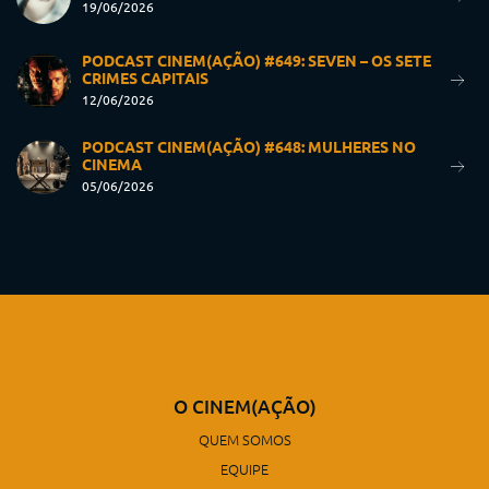
19/06/2026
PODCAST CINEM(AÇÃO) #649: SEVEN – OS SETE
CRIMES CAPITAIS
12/06/2026
PODCAST CINEM(AÇÃO) #648: MULHERES NO
CINEMA
05/06/2026
O CINEM(AÇÃO)
QUEM SOMOS
EQUIPE