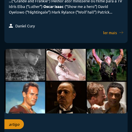
...(“Grande and Frankie”) Melhor ator minissérie ou filme para a TV
Idris Elba (“Luther”)
Oscar Isaac
(“Show me a hero”) David
Oyelowo (“Nightingale”) Mark Rylance (“Wolf hall”) Patrick...
Daniel Cury
ler mais
artigo