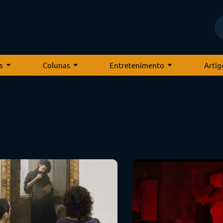
s
Colunas
Entretenimento
Artig