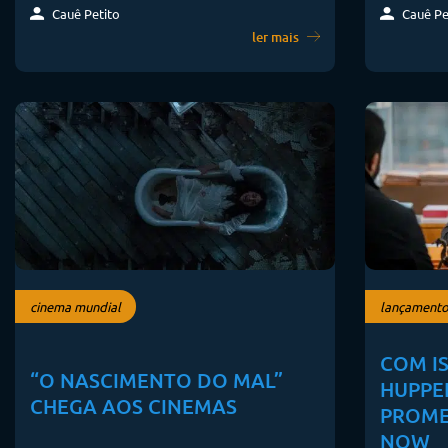
Cauê Pe
Cauê Petito
ler mais
cinema mundial
lançamento
COM I
“O NASCIMENTO DO MAL”
HUPPER
CHEGA AOS CINEMAS
PROME
NOW