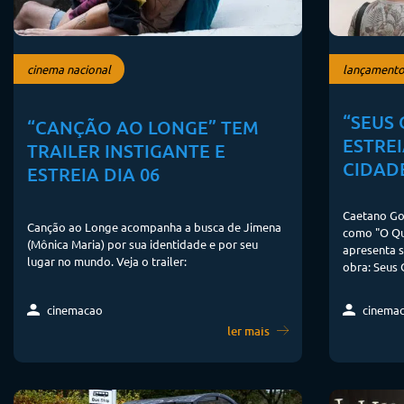
cinema nacional
lançamento
“SEUS 
“CANÇÃO AO LONGE” TEM
ESTREI
TRAILER INSTIGANTE E
CIDAD
ESTREIA DIA 06
Caetano Got
Canção ao Longe acompanha a busca de Jimena
como "O Que
(Mônica Maria) por sua identidade e por seu
apresenta 
lugar no mundo. Veja o trailer:
obra: Seus 
cinemacao
cinema
ler mais