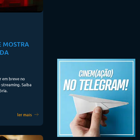
E MOSTRA
 DA
r em breve no
 streaming. Saiba
ória.
ler mais