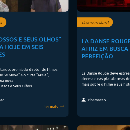
s
cinema nacional
OSSOS E SEUS OLHOS”
LA DANSE ROUG
A HOJE EM SEIS
ATRIZ EM BUSCA
ES
PERFEIÇÃO
ardo, premiado diretor de filmes
La Danse Rouge deve estrea
 Se Move" e o curta "Areia",
cinema e nas plataformas de
sua nova
mais sobre o filme e sua hist
Ossos e Seus Olhos.
cinemacao
cao
ler mais