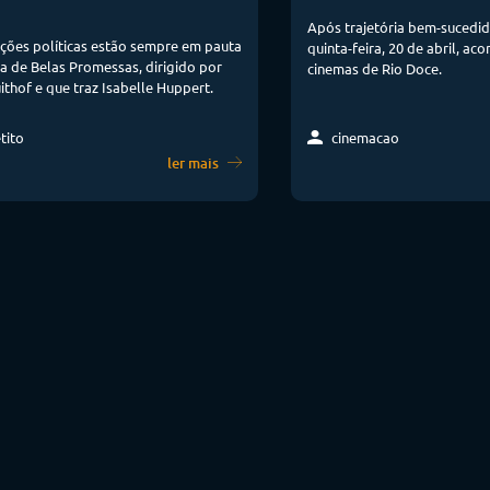
Após trajetória bem-sucedida
ções políticas estão sempre em pauta
quinta-feira, 20 de abril, aco
a de Belas Promessas, dirigido por
cinemas de Rio Doce.
thof e que traz Isabelle Huppert.
tito
cinemacao
ler mais