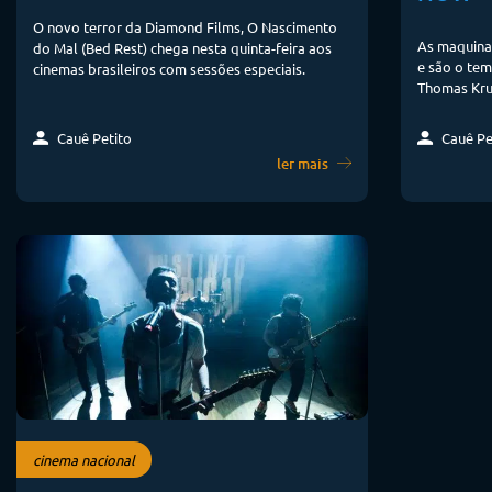
O novo terror da Diamond Films, O Nascimento
As maquina
do Mal (Bed Rest) chega nesta quinta-feira aos
e são o tem
cinemas brasileiros com sessões especiais.
Thomas Krui
Cauê Pe
Cauê Petito
ler mais
cinema nacional