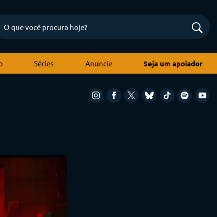
o
Séries
Anuncie
Seja um apoiador