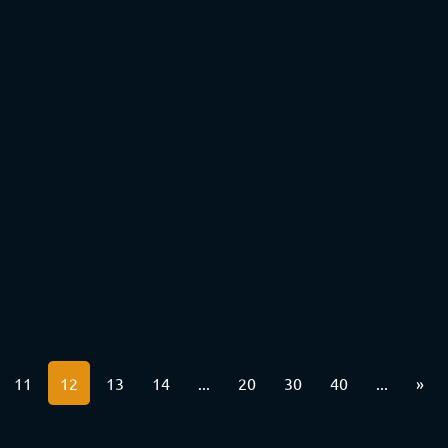
11
12
13
14
...
20
30
40
...
»