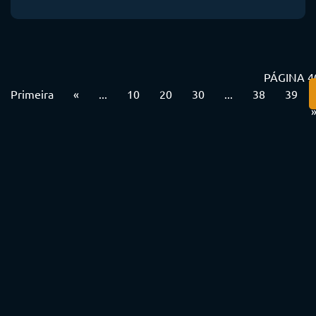
PÁGINA 4
Primeira
«
...
10
20
30
...
38
39