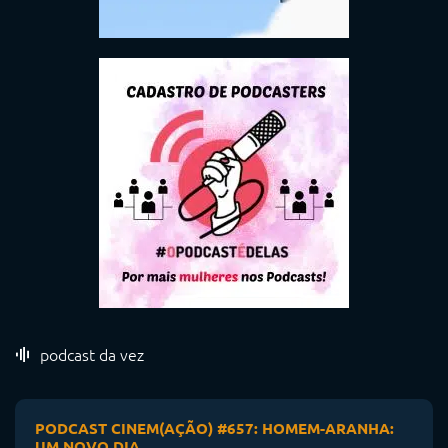
podcast da vez
PODCAST CINEM(AÇÃO) #657: HOMEM-ARANHA:
UM NOVO DIA