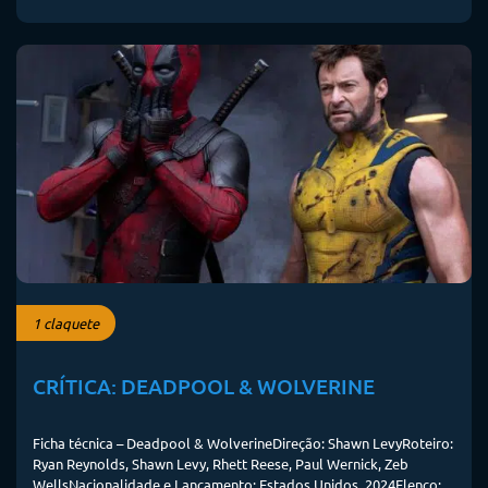
1 claquete
CRÍTICA: DEADPOOL & WOLVERINE
Ficha técnica – Deadpool & WolverineDireção: Shawn LevyRoteiro:
Ryan Reynolds, Shawn Levy, Rhett Reese, Paul Wernick, Zeb
WellsNacionalidade e Lançamento: Estados Unidos, 2024Elenco: