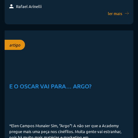
Rafael Arinelli
ler mais
artigo
E O OSCAR VAI PARA… ARGO?
*Elen Campos Munaier Sim, “Argo”! A não ser que a Academy
pregue mais uma peça nos cinéfilos. Muita gente vai estranhar,
pois há muito mais matérias e marketing em...