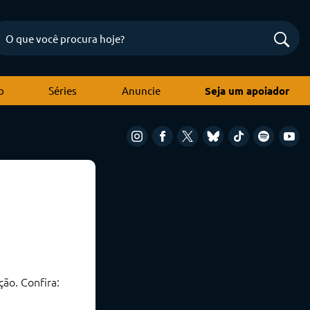
o
Séries
Anuncie
Seja um apoiador
ão. Confira: