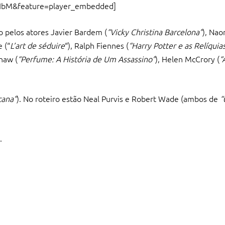
HbM&feature=player_embedded]
o pelos atores Javier Bardem (
“Vicky Christina Barcelona”
), Nao
 (“
L’art de séduire
“), Ralph Fiennes (
“Harry Potter e as Relíquia
haw (
“Perfume: A História de Um Assassino”
), Helen McCrory (
“
cana”
). No roteiro estão Neal Purvis e Robert Wade (ambos de
“
.