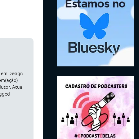
o em Design
nem(ação)
dutor. Atua
agged