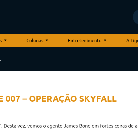
s
Colunas
Entretenimento
Artig
l
E 007 – OPERAÇÃO SKYFALL
”. Desta vez, vemos o agente James Bond em fortes cenas de aç