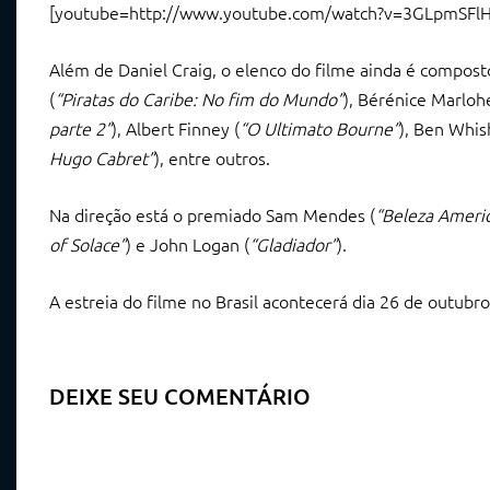
[youtube=http://www.youtube.com/watch?v=3GLpmSFl
Além de Daniel Craig, o elenco do filme ainda é compost
(
“Piratas do Caribe: No fim do Mundo”
), Bérénice Marlohe
parte 2”
), Albert Finney (
“O Ultimato Bourne”
), Ben Whis
Hugo Cabret”
), entre outros.
Na direção está o premiado Sam Mendes (
“Beleza Ameri
of Solace”
) e John Logan (
“Gladiador”
).
A estreia do filme no Brasil acontecerá dia 26 de outubro
DEIXE SEU COMENTÁRIO