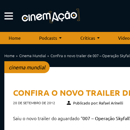
Home
Podcasts
Críticas
Vídeo
Home
Cinema Mundial
Confira o novo trailer de 007 – Operação Skyfal
cinema mundial
CONFIRA O NOVO TRAILER D
20 DE SETEMBRO DE 2012
Publicado por: Rafael Arinelli
Saiu o novo trailer do aguardado “
007 – Operação Skyfall