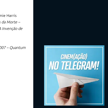
mie Harris
s da Morte –
A Invenção de
007 – Quantum