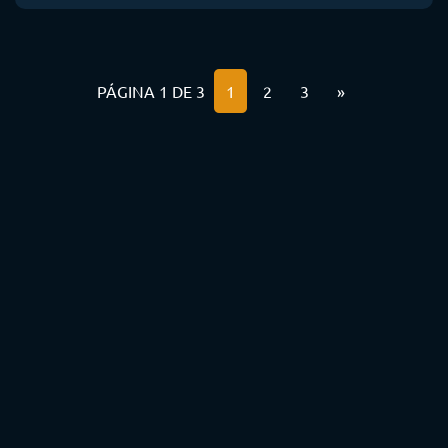
PÁGINA 1 DE 3
1
2
3
»