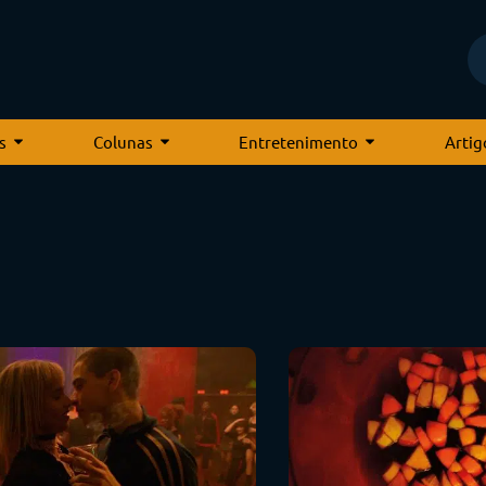
s
Colunas
Entretenimento
Artig