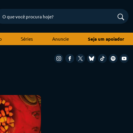
o
Séries
Anuncie
Seja um apoiador