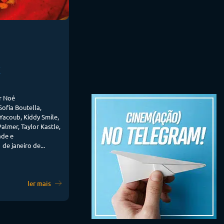
X
ar Noé
ofia Boutella,
Yacoub, Kiddy Smile,
Palmer, Taylor Kastle,
ade e
de janeiro de...
ler mais