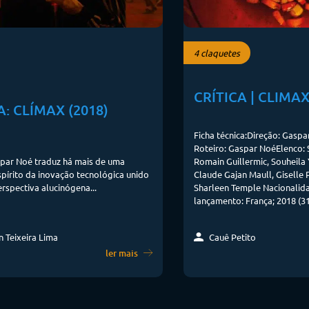
4 claquetes
CRÍTICA | CLIMA
A: CLÍMAX (2018)
Ficha técnica:Direção: Gasp
Roteiro: Gaspar NoéElenco: S
spar Noé traduz há mais de uma
Romain Guillermic, Souheila 
pírito da inovação tecnológica unido
Claude Gajan Maull, Giselle 
spectiva alucinógena...
Sharleen Temple Nacionalid
lançamento: França; 2018 (31 
 Teixeira Lima
Cauê Petito
ler mais