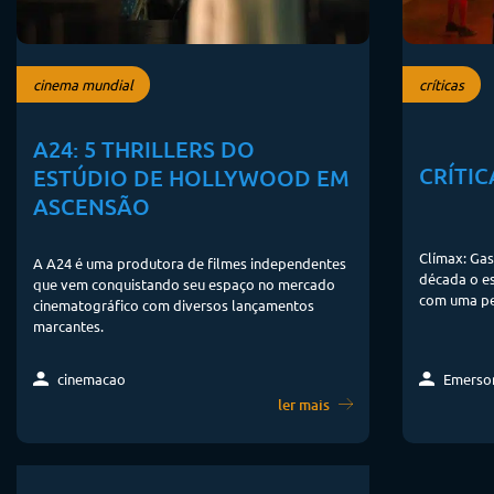
cinema mundial
críticas
A24: 5 THRILLERS DO
CRÍTIC
ESTÚDIO DE HOLLYWOOD EM
ASCENSÃO
Clímax: Ga
A A24 é uma produtora de filmes independentes
década o es
que vem conquistando seu espaço no mercado
com uma per
cinematográfico com diversos lançamentos
marcantes.
Emerson
cinemacao
ler mais