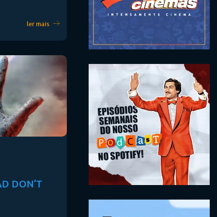
ler mais
AD DON’T