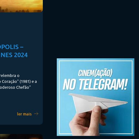
POLIS –
NNES 2024
relembra o
 Coração" (1981) e a
Poderoso Chefão"
ler mais