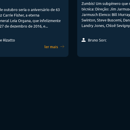
Zumbis! Um subgênero que n
técnica: Direção: Jim Jarmus
e outubro seria o aniversário de 63
Jarmusch Elenco: Bill Murray
z Carrie Fisher, a eterna
Swinton, Steve Buscemi, Dan
neral Leia Organa, que infelizmente
Landry Jones, Chloë Sevigny,
27 de dezembro de 2016, e...
Bruno Sorc
e Rizatto
ler mais