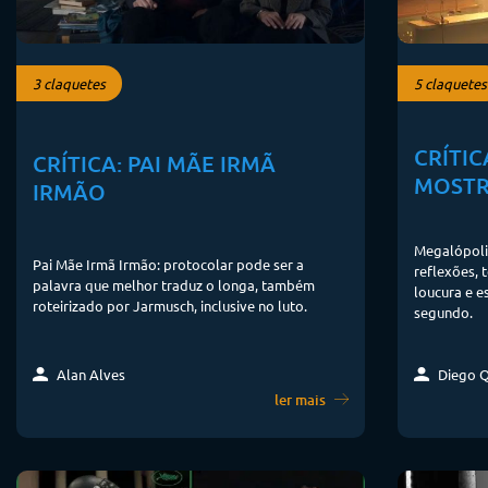
3 claquetes
5 claquetes
CRÍTIC
CRÍTICA: PAI MÃE IRMÃ
MOSTR
IRMÃO
Megalópolis
Pai Mãe Irmã Irmão: protocolar pode ser a
reflexões, 
palavra que melhor traduz o longa, também
loucura e e
roteirizado por Jarmusch, inclusive no luto.
segundo.
Diego Q
Alan Alves
ler mais