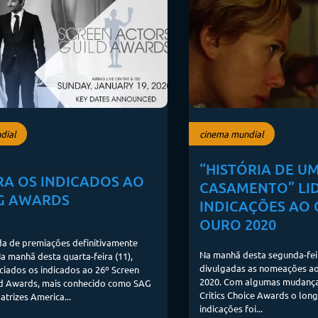
dial
cinema mundial
“HISTÓRIA DE U
RA OS INDICADOS AO
CASAMENTO” LI
AG AWARDS
INDICAÇÕES AO
OURO 2020
a de premiações definitivamente
Na manhã desta segunda-feir
 manhã desta quarta-feira (11),
divulgadas as nomeações a
iados os indicados ao 26º Screen
2020. Com algumas mudança
ld Awards, mais conhecido como SAG
Critics Choice Awards o lon
atrizes America...
indicações foi...