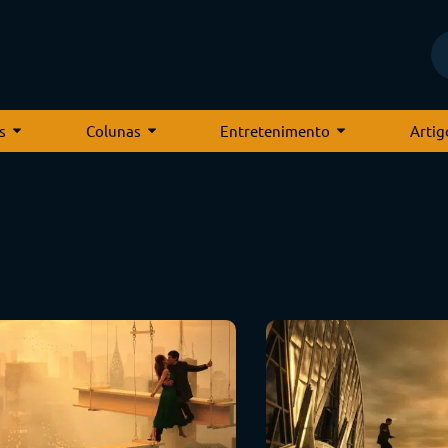
s
Colunas
Entretenimento
Artig