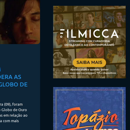
M
DERA AS
 GLOBO DE
a (09), foram
o Globo de Ouro
s em relação ao
ga com mais