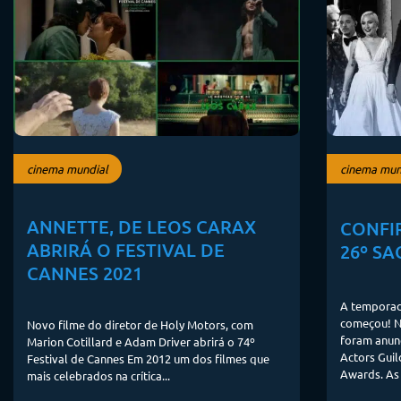
cinema mundial
cinema mun
ANNETTE, DE LEOS CARAX
CONFI
ABRIRÁ O FESTIVAL DE
26º S
CANNES 2021
A temporad
começou! Na
Novo filme do diretor de Holy Motors, com
foram anunc
Marion Cotillard e Adam Driver abrirá o 74º
Actors Gui
Festival de Cannes Em 2012 um dos filmes que
Awards. As 
mais celebrados na crítica...