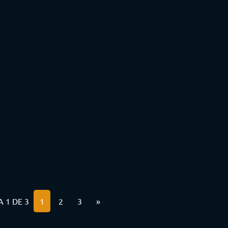
 1 DE 3
1
2
3
»