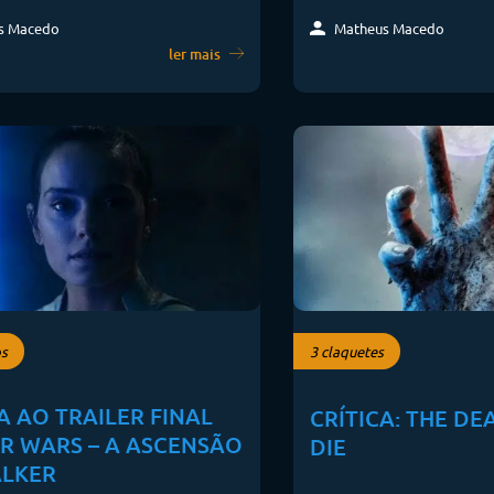
s Macedo
Matheus Macedo
ler mais
s
3 claquetes
A AO TRAILER FINAL
CRÍTICA: THE DE
AR WARS – A ASCENSÃO
DIE
LKER