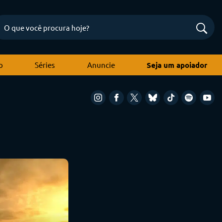
o
Séries
Anuncie
Seja um apoiador