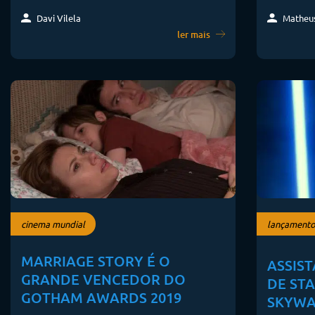
Matheu
Davi Vilela
ler mais
cinema mundial
lançamento
MARRIAGE STORY É O
ASSIST
GRANDE VENCEDOR DO
DE ST
GOTHAM AWARDS 2019
SKYWA