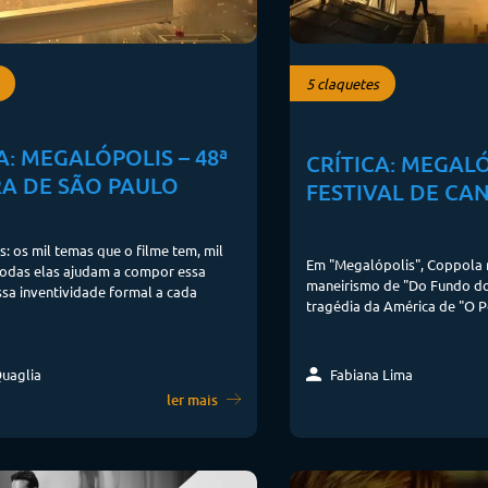
5 claquetes
A: MEGALÓPOLIS – 48ª
CRÍTICA: MEGALÓ
A DE SÃO PAULO
FESTIVAL DE CA
: os mil temas que o filme tem, mil
Em "Megalópolis", Coppola 
todas elas ajudam a compor essa
maneirismo de "Do Fundo do
ssa inventividade formal a cada
tragédia da América de "O 
uaglia
Fabiana Lima
ler mais