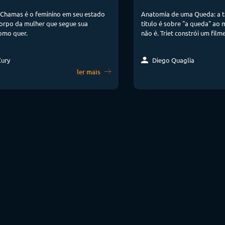
 Chamas é o feminino em seu estado
Anatomia de uma Queda: a t
corpo da mulher que segue sua
título é sobre "a queda" a
como quer.
não é. Triet constrói um film
Cury
Diego Quaglia
ler mais