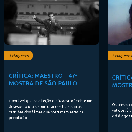
3 claquetes
2 claquetes
CRÍTICA: MAESTRO – 47ª
CRÍTIC
MOSTRA DE SÃO PAULO
MOSTR
É notável que na direção de “Maestro” existe um
Os temas co
desespero pra ser um grande clipe com as
válidos. É
cartilhas dos filmes que costumam estar na
e diálogos 
premiação