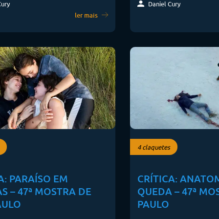
Cury
Daniel Cury
ler mais
4 claquetes
A: PARAÍSO EM
CRÍTICA: ANATO
S – 47ª MOSTRA DE
QUEDA – 47ª MO
AULO
PAULO