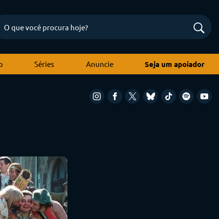
o
Séries
Anuncie
Seja um apoiador