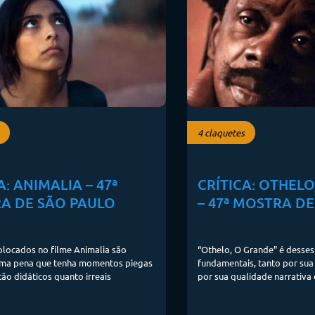
4 claquetes
A: ANIMALIA – 47ª
CRÍTICA: OTHEL
A DE SÃO PAULO
– 47ª MOSTRA D
locados no filme Animalia são
“Othelo, O Grande” é desse
 uma pena que tenha momentos piegas
fundamentais, tanto por sua
tão didáticos quanto irreais
por sua qualidade narrativ