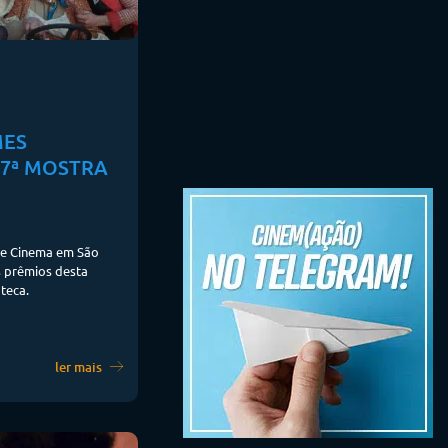
MES
47ª MOSTRA
 de Cinema em São
s prêmios desta
teca.
ler mais