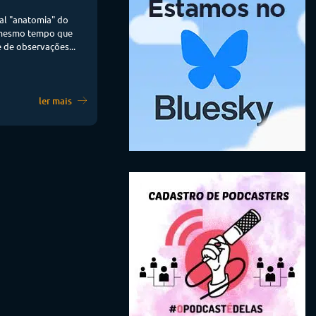
al "anatomia" do
o mesmo tempo que
e de observações...
ler mais