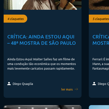
4 claquetes
5 claquetes
CRÍTICA: AINDA ESTOU AQUI
CRÍTIC
– 48ª MOSTRA DE SÃO PAULO
MOSTR
Ainda Estou Aqui: Walter Salles faz um filme de
Ferrari: É 
uma condução tão econômica que os momentos
Mann, a sua
mais levemente caricatos passam rapidamente.
Fantasmagó
Diego Quaglia
Diego Q
ler mais