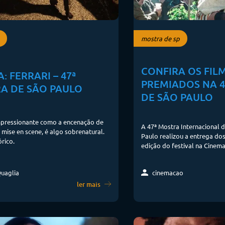
mostra de sp
CONFIRA OS FIL
A: FERRARI – 47ª
PREMIADOS NA 
A DE SÃO PAULO
DE SÃO PAULO
impressionante como a encenação de
A 47ª Mostra Internacional
 mise en scene, é algo sobrenatural.
Paulo realizou a entrega do
rico.
edição do festival na Cinema
cinemacao
uaglia
ler mais