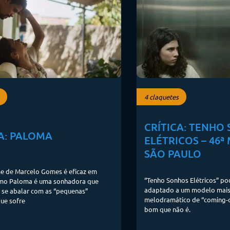
4 claquetes
CRÍTICA: TENHO
A: PALOMA
ELÉTRICOS – 46ª
SÃO PAULO
me de Marcelo Gomes é eficaz em
“Tenho Sonhos Elétricos” po
mo Paloma é uma sonhadora que
adaptado a um modelo mais
 se abalar com as “pequenas”
melodramático de “coming-o
que sofre
bom que não é.