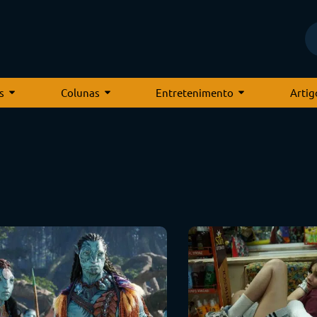
s
Colunas
Entretenimento
Artig