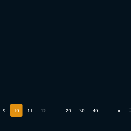
9
10
11
12
...
20
30
40
...
»
Ú