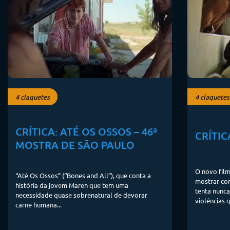
4 claquetes
4 claquetes
CRÍTICA: ATÉ OS OSSOS – 46ª
CRÍTIC
MOSTRA DE SÃO PAULO
O novo fil
“Até Os Ossos” (“Bones and All”), que conta a
mostrar co
história da jovem Maren que tem uma
tenta nunca
necessidade quase sobrenatural de devorar
violências 
carne humana...