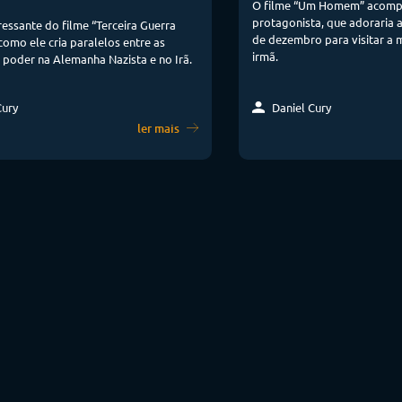
O filme “Um Homem” acomp
protagonista, que adoraria a
ressante do filme “Terceira Guerra
de dezembro para visitar a
como ele cria paralelos entre as
irmã.
 poder na Alemanha Nazista e no Irã.
Daniel Cury
Cury
ler mais