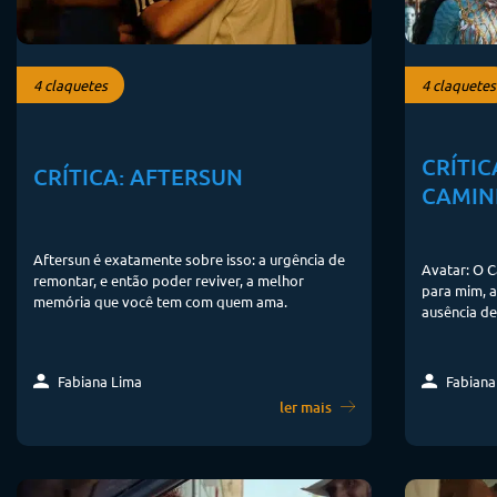
4 claquetes
4 claquetes
CRÍTIC
CRÍTICA: AFTERSUN
CAMIN
Aftersun é exatamente sobre isso: a urgência de
Avatar: O C
remontar, e então poder reviver, a melhor
para mim, a
memória que você tem com quem ama.
ausência de
Fabiana Lima
Fabiana
ler mais