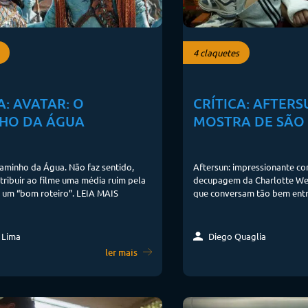
4 claquetes
A: AVATAR: O
CRÍTICA: AFTERSU
HO DA ÁGUA
MOSTRA DE SÃO
aminho da Água. Não faz sentido,
Aftersun: impressionante c
tribuir ao filme uma média ruim pela
decupagem da Charlotte Wel
 um “bom roteiro”. LEIA MAIS
que conversam tão bem entre
 Lima
Diego Quaglia
ler mais