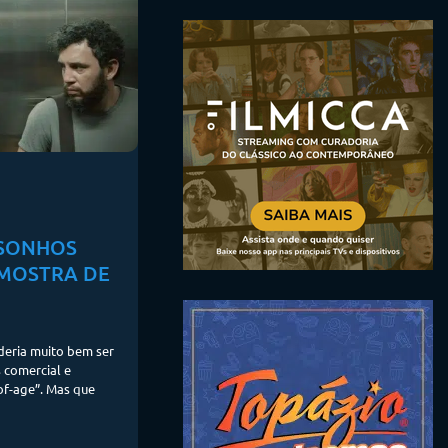
 SONHOS
 MOSTRA DE
deria muito bem ser
 comercial e
f-age”. Mas que