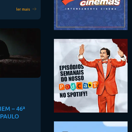
ler mais
EM – 46ª
 PAULO