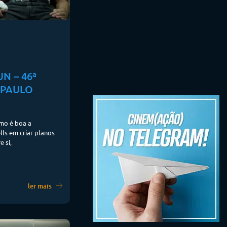
N – 46ª
 PAULO
omo é boa a
ls em criar planos
 si,
ler mais