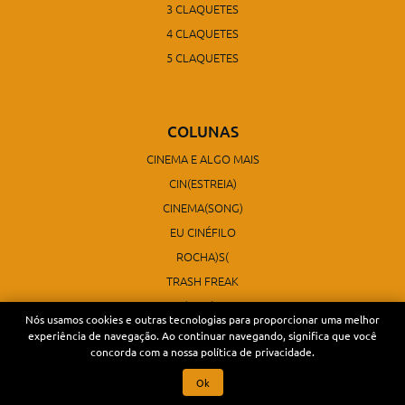
3 CLAQUETES
4 CLAQUETES
5 CLAQUETES
COLUNAS
CINEMA E ALGO MAIS
CIN(ESTREIA)
CINEMA(SONG)
EU CINÉFILO
ROCHA)S(
TRASH FREAK
CINE(FILO)SOFIA
Nós usamos cookies e outras tecnologias para proporcionar uma melhor
ARTECINES
experiência de navegação. Ao continuar navegando, significa que você
concorda com a nossa política de privacidade.
SÉRIES
Ok