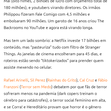
Mal (oito filmes, 2 bilhões de lucro com orçamento total de
180 milhões), e youtubers virando diretores. Os irmãos
Philippou fizeram Fale Comigo com 4,5 milhões e
embolsaram 90 milhões. Um garoto de 16 anos criou The
Backrooms no YouTube e agora está virando longa.
Mas tem um lado sombrio: a Netflix investe 17 bilhões em
conteúdo, mas “pasteuriza” tudo com filtro de Stranger
Things. As janelas de cinema encolheram para 45 dias, e
roteiros estão sendo “tiktokerizados” para prender quem
assiste mexendo no celular.
Rafael Arinelli
,
Sil Perez
(
Rainhas do Grito
),
Cal Cruz
e
Fábio
Franzoni
(
Terror sem Medo
) debatem por que fãs de terror
sofreram menos na pandemia (dark copers treinam o
cérebro para catástrofes), o terror social feminino em alta,
e se Corra! e Hereditário provam que horror é o gênero