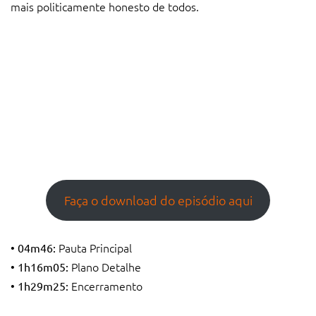
mais politicamente honesto de todos.
Faça o download do episódio aqui
Pauta Principal
• 04m46:
Plano Detalhe
• 1h16m05:
Encerramento
• 1h29m25: