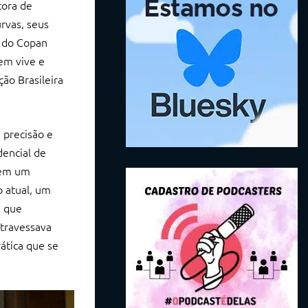
tora de
urvas, seus
a do Copan
em vive e
ão Brasileira
 precisão e
dencial de
s em um
 atual, um
a que
atravessava
ática que se