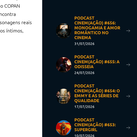
 no COPAN
encontra
PODCAST
rsonagens reais
CINEM(AÇÃO) #656:
MONOGAMIA E AMOR
os íntimos,
ROMÂNTICO NO
CINEMA
31/07/2026
PODCAST
CINEM(AÇÃO) #655: A
ODISSEIA
24/07/2026
PODCAST
CINEM(AÇÃO) #654: O
EMMY E AS SÉRIES DE
QUALIDADE
17/07/2026
PODCAST
CINEM(AÇÃO) #653:
SUPERGIRL
10/07/2026