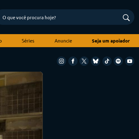
o
Séries
Anuncie
Seja um apoiador