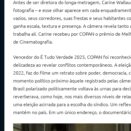
Antes de ser diretora do longa-metragem, Carine Wallauer
fotografia – e esse olhar aparece em cada enquadramento.
vazios, seus corredores, suas frestas e seus habitantes 
ganha escala, textura e presença. A câmera revela tant
trabalha ali. Carine recebeu por COPAN o prêmio de Mel
de Cinematografia.
Vencedor do É Tudo Verdade 2025, COPAN foi reconhecido p
delicadeza ao revelar conflitos contemporâneos. A eleiçã
2022, faz do filme um retrato sobre poder, democracia, 
momento político próximo àquele registrado pelas câme
Brasil polarizado politicamente voltava às urnas para d
reverberava, como hoje, nos mais diversos níveis de relaç
uma eleição acirrada para a escolha do síndico. Um refle
mantém no país. Em um único endereço, o documentário