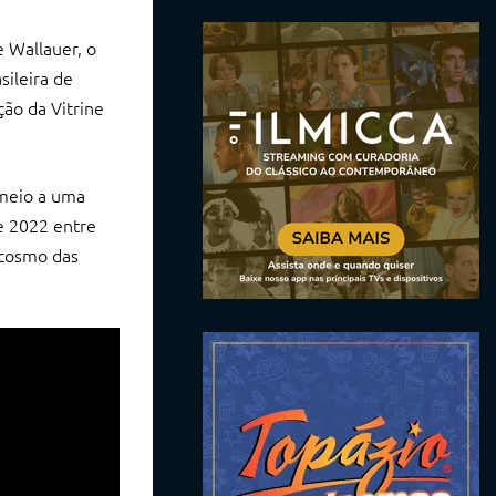
 Wallauer, o
sileira de
ão da Vitrine
 meio a uma
de 2022 entre
cosmo das