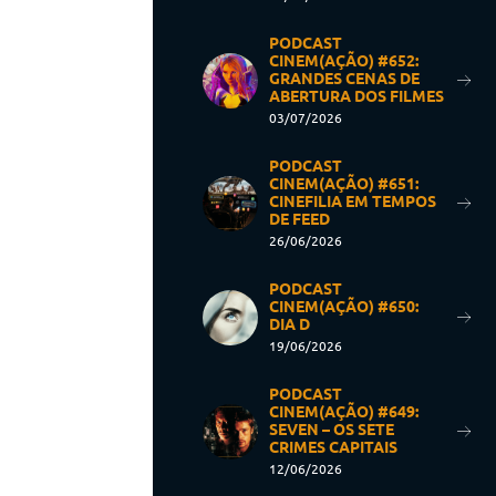
PODCAST
CINEM(AÇÃO) #652:
GRANDES CENAS DE
ABERTURA DOS FILMES
03/07/2026
PODCAST
CINEM(AÇÃO) #651:
CINEFILIA EM TEMPOS
DE FEED
26/06/2026
PODCAST
CINEM(AÇÃO) #650:
DIA D
19/06/2026
PODCAST
CINEM(AÇÃO) #649:
SEVEN – OS SETE
CRIMES CAPITAIS
12/06/2026