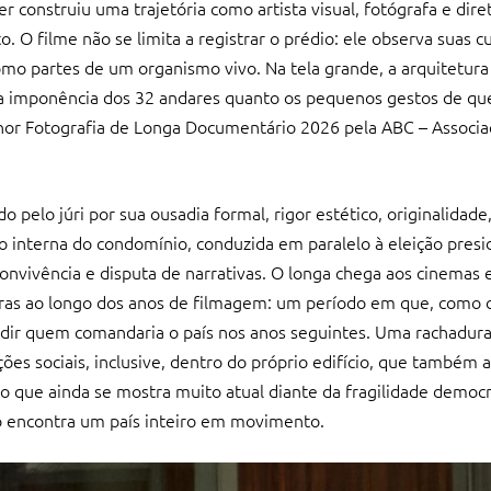
 construiu uma trajetória como artista visual, fotógrafa e dire
 O filme não se limita a registrar o prédio: ele observa suas c
como partes de um organismo vivo. Na tela grande, a arquitetur
o a imponência dos 32 andares quanto os pequenos gestos de qu
hor Fotografia de Longa Documentário 2026 pela ABC – Associaç
elo júri por sua ousadia formal, rigor estético, originalidade,
o interna do condomínio, conduzida em paralelo à eleição presi
convivência e disputa de narrativas. O longa chega aos cinema
ras ao longo dos anos de filmagem: um período em que, como o
ecidir quem comandaria o país nos anos seguintes. Uma rachadur
ões sociais, inclusive, dentro do próprio edifício, que também 
xo que ainda se mostra muito atual diante da fragilidade democr
 encontra um país inteiro em movimento.