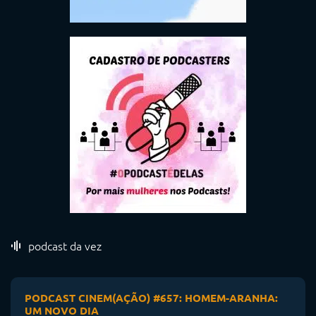
podcast da vez
PODCAST CINEM(AÇÃO) #657: HOMEM-ARANHA:
UM NOVO DIA