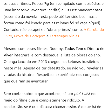
os quase filmes: Peppa Pig (um compilado com episódios e
uma imperdível aventura inédita) e Os Dez Mandamentos
(resumão da novela – esta pode até ter sido boa, mas a
forma como foi levado para as telonas foi só caça-níquel).
Contudo, não escapei de “obras primas” como:
A Garota do
Livro
,
Prova de Coragem
e
Tartarugas Ninjas
.
Mesmo com esses filmes,
Doonby: Todos Tem o Direito de
integrará, e com destaque, a lista de piores do ano.
Viver
O longa lançado em 2013 chegou nas telonas brasileiras
neste mês. Apesar de ter detestado, eu não vou revelar as
viradas da história. Respeito a experiência dos corajosos
que queiram se aventurar.
Sem contar sobre o que acontece, há um
plot twist
no
meio do filme que é completamente ridículo. A
construção, se é que dá para chamar assim, é o que há de