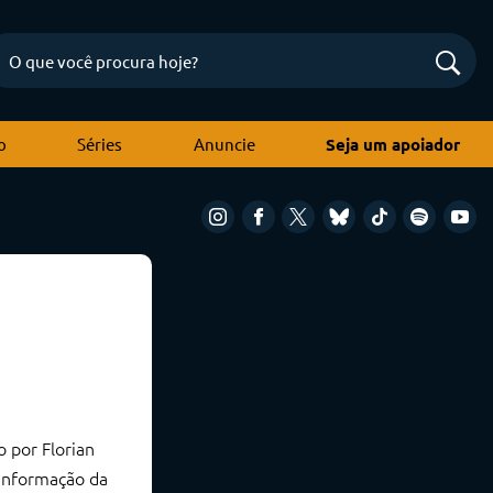
o
Séries
Anuncie
Seja um apoiador
 por Florian
 informação da