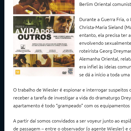
Berlim Oriental comunis
Durante a Guerra Fria, o
Christa-Maria Sieland (M
entanto, ela precisa ter 
envolvendo sexualmente c
roteirista Georg Dreyma
Alemanha Oriental, relat
era infiel às ideias comu
se dá a início a toda uma
O trabalho de Wiesler é espionar e interrogar suspeitos 
receber a tarefa de investigar a vida do dramaturgo Dr
apartamento é todo “grampeado” com os equipamentos p
A partir daí somos convidados a ser voyeur
junto ao espi
de passagem – entre o observador (o agente Wiesler) e o