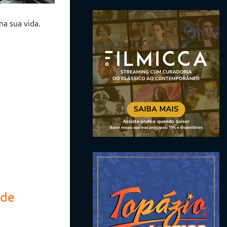
na sua vida.
ade