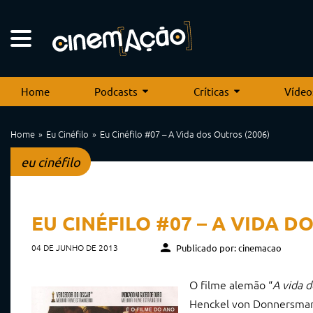
Home
Podcasts
Críticas
Vídeo
Home
Eu Cinéfilo
Eu Cinéfilo #07 – A Vida dos Outros (2006)
eu cinéfilo
EU CINÉFILO #07 – A VIDA D
04 DE JUNHO DE 2013
Publicado por: cinemacao
O filme alemão “
A vida d
Henckel von Donnersmarck