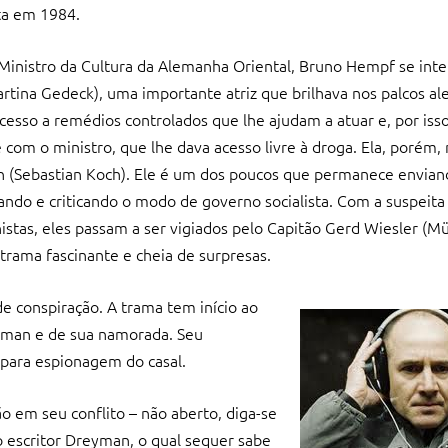
ta em 1984.
 Ministro da Cultura da Alemanha Oriental, Bruno Hempf se inte
artina Gedeck), uma importante atriz que brilhava nos palcos a
acesso a remédios controlados que lhe ajudam a atuar e, por isso
om o ministro, que lhe dava acesso livre à droga. Ela, porém,
n (Sebastian Koch). Ele é um dos poucos que permanece enviand
ando e criticando o modo de governo socialista. Com a suspeita
nistas, eles passam a ser vigiados pelo Capitão Gerd Wiesler (Mü
 trama fascinante e cheia de surpresas.
de conspiração. A trama tem início ao
eyman e de sua namorada. Seu
ara espionagem do casal.
ão em seu conflito – não aberto, diga-se
 escritor Dreyman, o qual sequer sabe