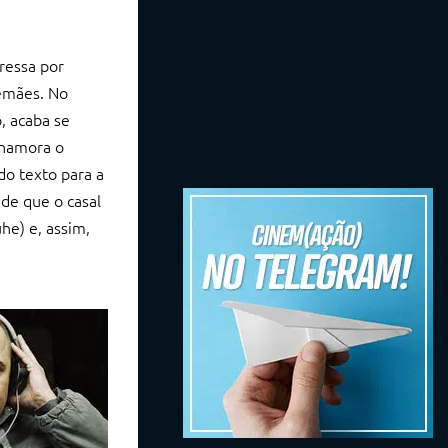
ressa por
lemães. No
, acaba se
 namora o
o texto para a
 de que o casal
he) e, assim,