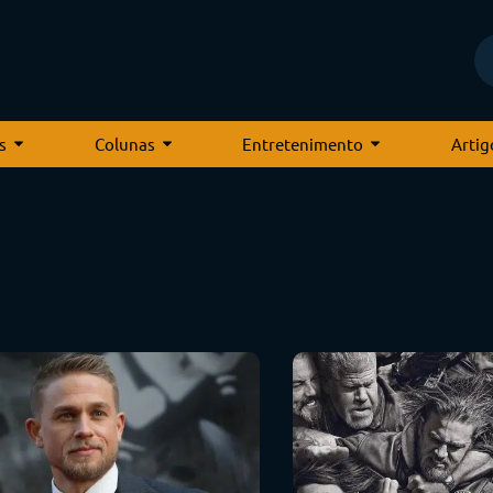
s
Colunas
Entretenimento
Artig