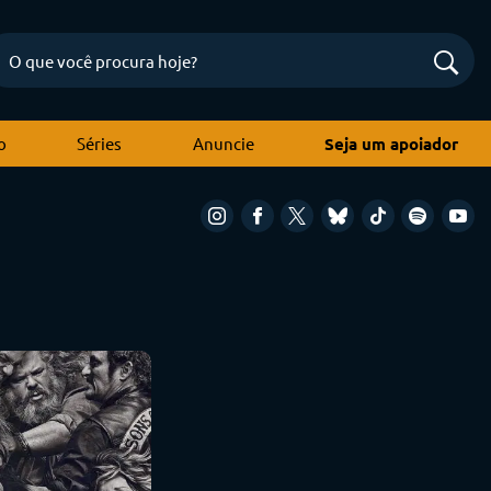
o
Séries
Anuncie
Seja um apoiador