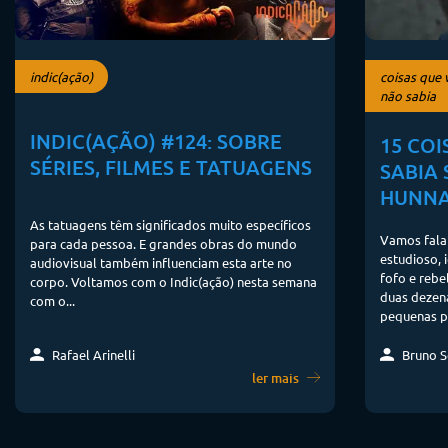
indic(ação)
coisas que 
não sabia
INDIC(AÇÃO) #124: SOBRE
15 CO
SÉRIES, FILMES E TATUAGENS
SABIA 
HUNN
As tatuagens têm significados muito específicos
Vamos fala
para cada pessoa. E grandes obras do mundo
estudioso, 
audiovisual também influenciam esta arte no
fofo e reb
corpo. Voltamos com o Indic(ação) nesta semana
duas dezena
com o...
pequenas p
Rafael Arinelli
Bruno S
ler mais