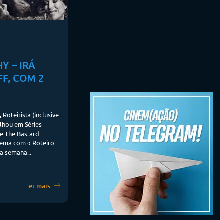
Y – IRÁ
FF, COM 2
 Roteirista (inclusive
alhou em Séries
de The Bastard
nema com o Roteiro
a semana...
ler mais