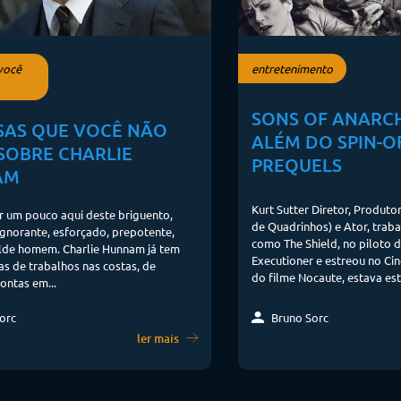
você
entretenimento
SONS OF ANARCH
ISAS QUE VOCÊ NÃO
ALÉM DO SPIN-O
SOBRE CHARLIE
PREQUELS
AM
Kurt Sutter Diretor, Produtor,
r um pouco aqui deste briguento,
de Quadrinhos) e Ator, trab
ignorante, esforçado, prepotente,
como The Shield, no piloto 
elde homem. Charlie Hunnam já tem
Executioner e estreou no Ci
s de trabalhos nas costas, de
do filme Nocaute, estava est
ontas em...
Bruno Sorc
orc
ler mais