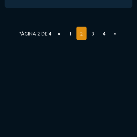
PÁGINA 2 DE 4
«
1
2
3
4
»