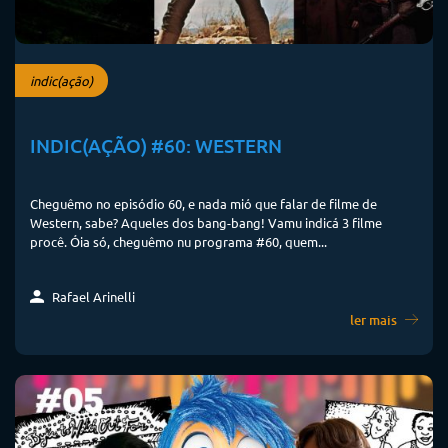
indic(ação)
INDIC(AÇÃO) #60: WESTERN
Cheguêmo no episódio 60, e nada mió que falar de filme de
Western, sabe? Aqueles dos bang-bang! Vamu indicá 3 filme
procê. Óia só, cheguêmo nu programa #60, quem...
Rafael Arinelli
ler mais