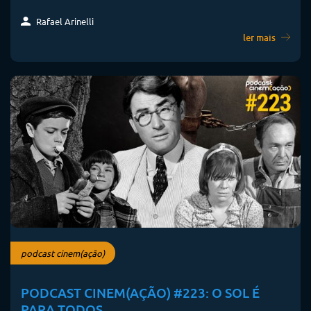
Rafael Arinelli
ler mais
podcast cinem(ação)
PODCAST CINEM(AÇÃO) #223: O SOL É
PARA TODOS