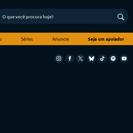
o
Séries
Anuncie
Seja um apoiador