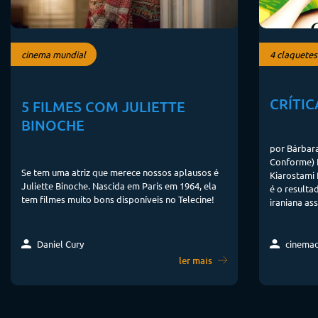
cinema mundial
4 claquetes
CRÍTIC
5 FILMES COM JULIETTE
BINOCHE
por Bárbara
Conforme) 
Se tem uma atriz que merece nossos aplausos é
Kiarostami 
Juliette Binoche. Nascida em Paris em 1964, ela
é o resulta
tem filmes muito bons disponíveis no Telecine!
iraniana as
Daniel Cury
cinema
ler mais