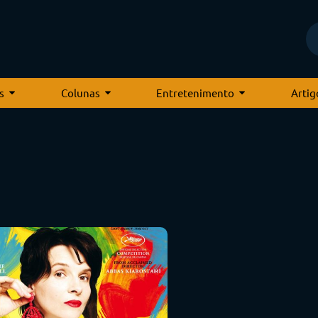
s
Colunas
Entretenimento
Artig