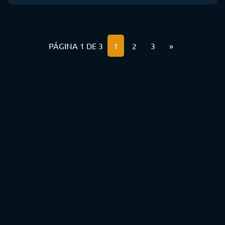
PÁGINA 1 DE 3
1
2
3
»