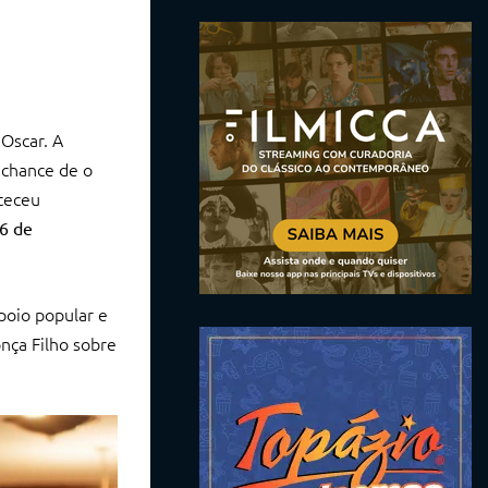
Oscar. A
 chance de o
nteceu
16 de
poio popular e
nça Filho sobre