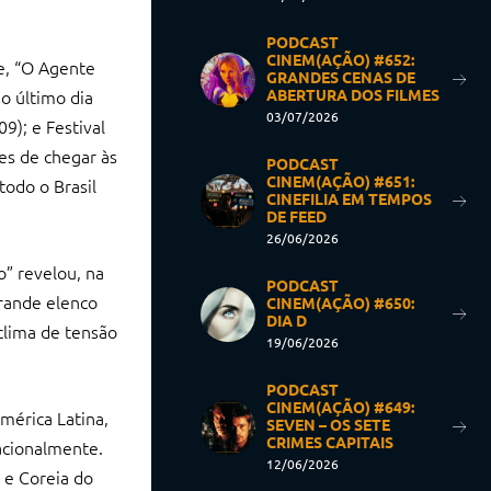
PODCAST
CINEM(AÇÃO) #652:
fe, “O Agente
GRANDES CENAS DE
ABERTURA DOS FILMES
no último dia
03/07/2026
9); e Festival
tes de chegar às
PODCAST
CINEM(AÇÃO) #651:
todo o Brasil
CINEFILIA EM TEMPOS
DE FEED
26/06/2026
o” revelou, na
PODCAST
grande elenco
CINEM(AÇÃO) #650:
DIA D
clima de tensão
19/06/2026
PODCAST
CINEM(AÇÃO) #649:
mérica Latina,
SEVEN – OS SETE
CRIMES CAPITAIS
nacionalmente.
12/06/2026
 e Coreia do