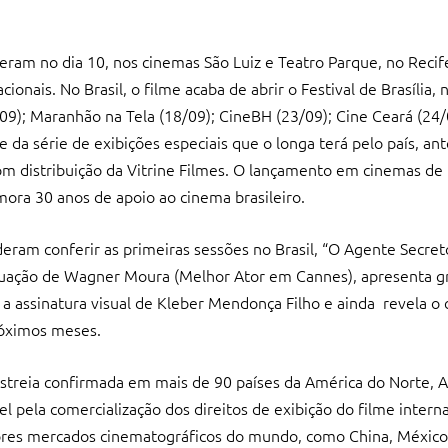
reram no dia 10, nos cinemas São Luiz e Teatro Parque, no Reci
onais. No Brasil, o filme acaba de abrir o Festival de Brasília, 
9); Maranhão na Tela (18/09); CineBH (23/09); Cine Ceará (24/0
 da série de exibições especiais que o longa terá pelo país, an
om distribuição da Vitrine Filmes. O lançamento em cinemas de 
ra 30 anos de apoio ao cinema brasileiro.
eram conferir as primeiras sessões no Brasil, “O Agente Secret
a atuação de Wagner Moura (Melhor Ator em Cannes), apresenta 
 a assinatura visual de Kleber Mendonça Filho e ainda revela o 
róximos meses.
streia confirmada em mais de 90 países da América do Norte, A
l pela comercialização dos direitos de exibição do filme inter
aiores mercados cinematográficos do mundo, como China, México