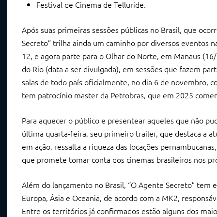
Festival de Cinema de Telluride.
Após suas primeiras sessões públicas no Brasil, que ocor
Secreto” trilha ainda um caminho por diversos eventos naci
12, e agora parte para o Olhar do Norte, em Manaus (16/0
do Rio (data a ser divulgada), em sessões que fazem parte
salas de todo país oficialmente, no dia 6 de novembro, c
tem patrocínio master da Petrobras, que em 2025 comemo
Para aquecer o público e presentear aqueles que não pud
última quarta-feira, seu primeiro trailer, que destaca 
em ação, ressalta a riqueza das locações pernambucanas,
que promete tomar conta dos cinemas brasileiros nos p
Além do lançamento no Brasil, “O Agente Secreto” tem e
Europa, Ásia e Oceania, de acordo com a MK2, responsáve
Entre os territórios já confirmados estão alguns dos m