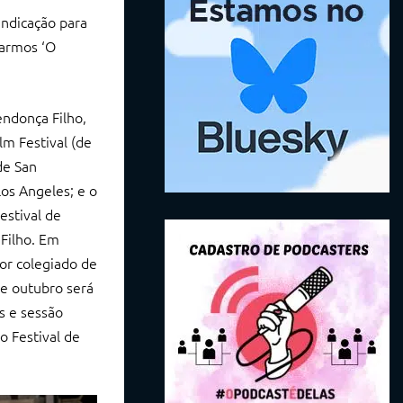
indicação para
varmos ‘O
endonça Filho,
m Festival (de
de San
os Angeles; e o
estival de
Filho. Em
or colegiado de
de outubro será
s e sessão
 Festival de