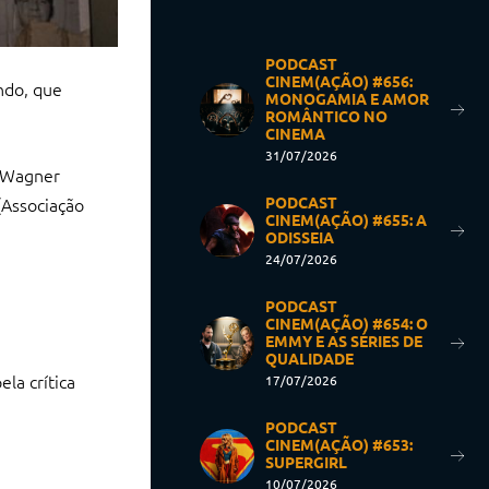
PODCAST
CINEM(AÇÃO) #656:
ndo, que
MONOGAMIA E AMOR
ROMÂNTICO NO
CINEMA
31/07/2026
 (Wagner
PODCAST
(Associação
CINEM(AÇÃO) #655: A
ODISSEIA
24/07/2026
PODCAST
CINEM(AÇÃO) #654: O
EMMY E AS SÉRIES DE
QUALIDADE
la crítica
17/07/2026
PODCAST
CINEM(AÇÃO) #653:
SUPERGIRL
10/07/2026