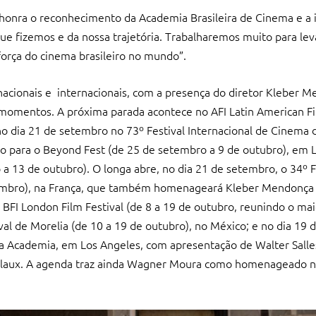
 honra o reconhecimento da Academia Brasileira de Cinema e a 
que fizemos e da nossa trajetória. Trabalharemos muito para le
força do cinema brasileiro no mundo”.
 nacionais e internacionais, com a presença do diretor Kleber M
 momentos. A próxima parada acontece no AFI Latin American Fil
no dia 21 de setembro no 73º Festival Internacional de Cinema 
o para o Beyond Fest (de 25 de setembro a 9 de outubro), em L
a 13 de outubro). O longa abre, no dia 21 de setembro, o 34º F
tembro), na França, que também homenageará Kleber Mendonça 
 BFI London Film Festival (de 8 a 19 de outubro, reunindo o mai
val de Morelia (de 10 a 19 de outubro), no México; e no dia 19 
a Academia, em Los Angeles, com apresentação de Walter Salle
claux. A agenda traz ainda Wagner Moura como homenageado no