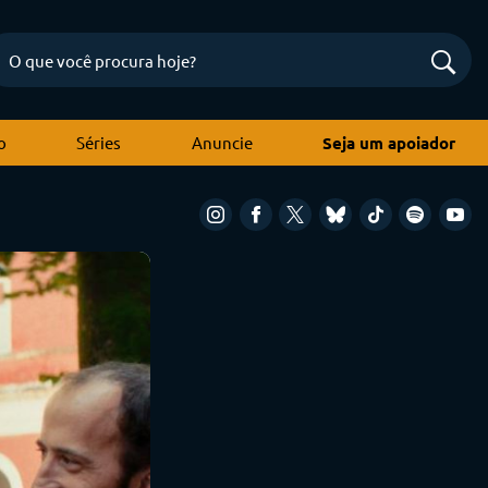
o
Séries
Anuncie
Seja um apoiador