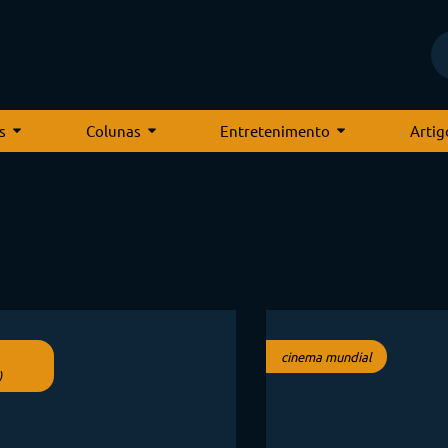
s
Colunas
Entretenimento
Artig
cinema mundial
)