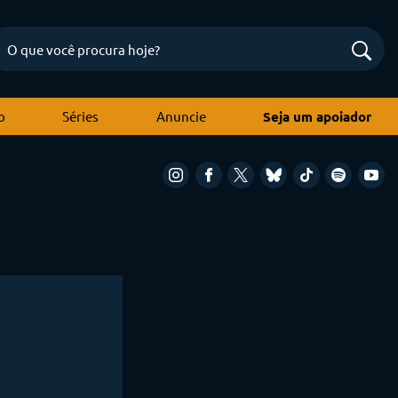
o
Séries
Anuncie
Seja um apoiador