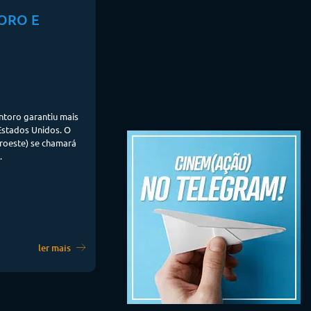
ORO E
antoro garantiu mais
Estados Unidos. O
aroeste) se chamará
.
ler mais