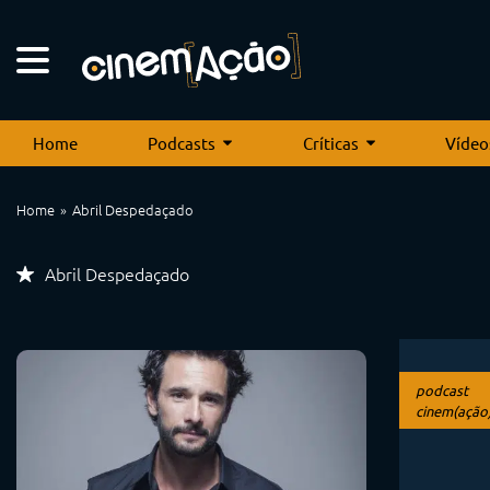
Home
Podcasts
Críticas
Vídeo
Home
Abril Despedaçado
Abril Despedaçado
podcast
cinem(ação