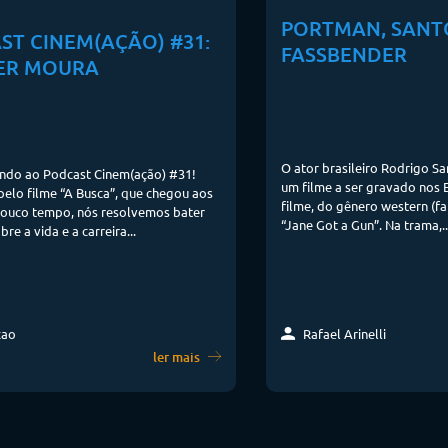
PORTMAN, SANT
ST CINEM(AÇÃO) #31:
FASSBENDER
ER MOURA
O ator brasileiro Rodrigo S
indo ao Podcast Cinem(ação) #31!
um filme a ser gravado nos 
pelo filme “A Busca”, que chegou aos
filme, do gênero western (f
pouco tempo, nós resolvemos bater
“Jane Got a Gun”. Na trama,..
e a vida e a carreira...
Rafael Arinelli
cao
ler mais