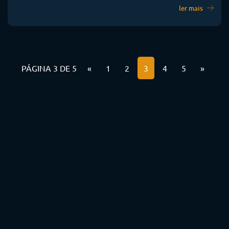
ler mais
PÁGINA 3 DE 5
«
1
2
3
4
5
»