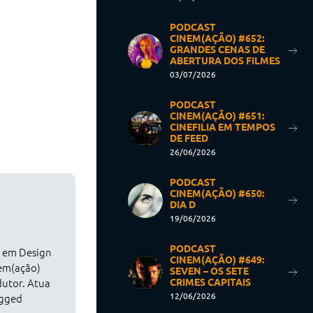
PODCAST
CINEM(AÇÃO) #652:
GRANDES CENAS DE
ABERTURA DOS FILMES
03/07/2026
PODCAST
CINEM(AÇÃO) #651:
CINEFILIA EM TEMPOS
DE FEED
26/06/2026
PODCAST
CINEM(AÇÃO) #650:
DIA D
19/06/2026
PODCAST
o em Design
CINEM(AÇÃO) #649:
nem(ação)
SEVEN – OS SETE
CRIMES CAPITAIS
dutor. Atua
12/06/2026
agged