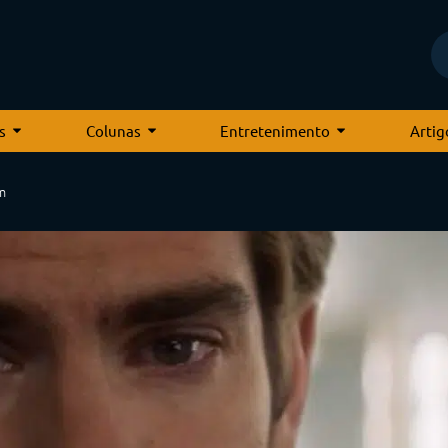
s
Colunas
Entretenimento
Artig
m