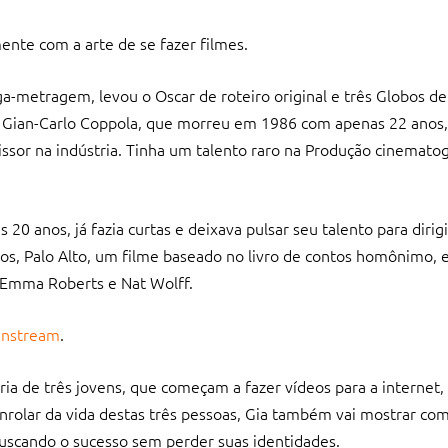
nte com a arte de se fazer filmes.
nga-metragem, levou o Oscar de roteiro original e três Globos d
is, Gian-Carlo Coppola, que morreu em 1986 com apenas 22 anos
or na indústria. Tinha um talento raro na Produção cinematog
20 anos, já fazia curtas e deixava pulsar seu talento para dirigi
os, Palo Alto, um filme baseado no livro de contos homônimo, e
 Emma Roberts e Nat Wolff.
instream
.
ria de três jovens, que começam a fazer vídeos para a internet
olar da vida destas três pessoas, Gia também vai mostrar com
uscando o sucesso sem perder suas identidades.