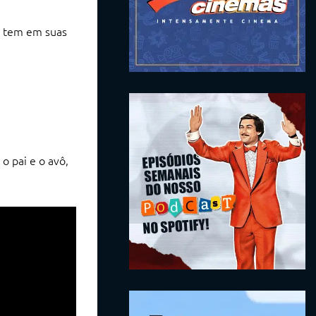
e tem em suas
o pai e o avô,