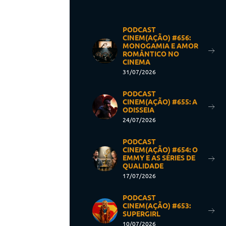
PODCAST
CINEM(AÇÃO) #656:
MONOGAMIA E AMOR
ROMÂNTICO NO
CINEMA
31/07/2026
PODCAST
CINEM(AÇÃO) #655: A
ODISSEIA
24/07/2026
PODCAST
CINEM(AÇÃO) #654: O
EMMY E AS SÉRIES DE
QUALIDADE
17/07/2026
PODCAST
CINEM(AÇÃO) #653:
SUPERGIRL
10/07/2026