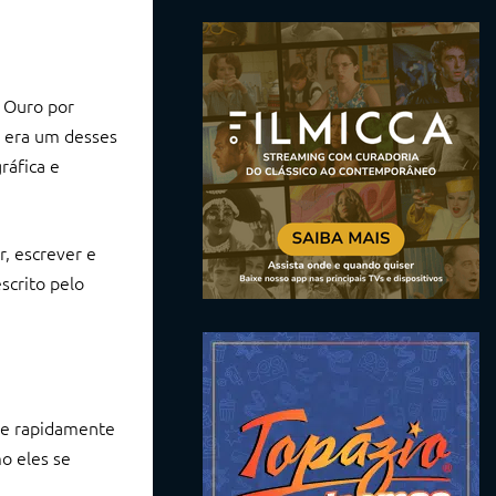
e Ouro por
, era um desses
ráfica e
r, escrever e
scrito pelo
, e rapidamente
o eles se