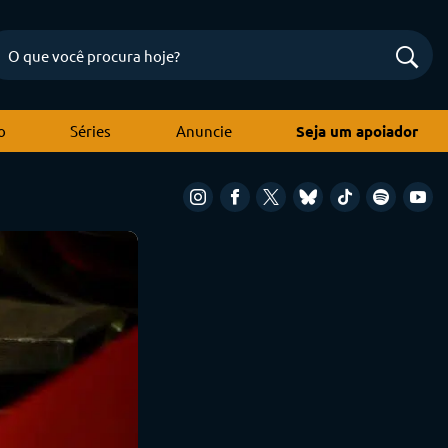
o
Séries
Anuncie
Seja um apoiador