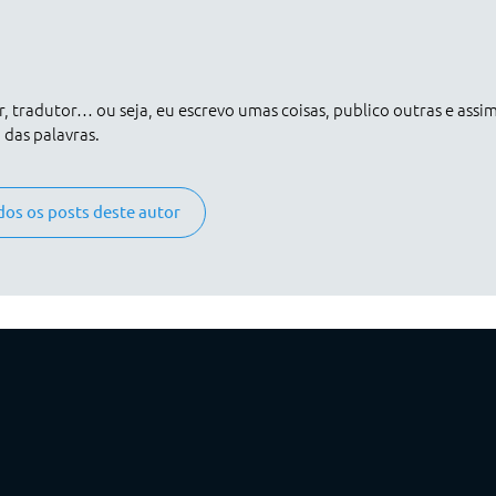
er, tradutor… ou seja, eu escrevo umas coisas, publico outras e assi
das palavras.
dos os posts deste autor