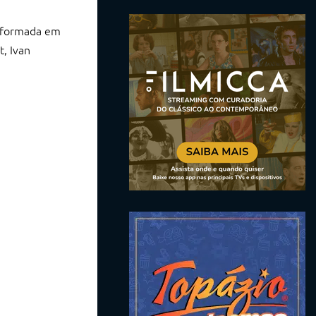
nsformada em
t, Ivan