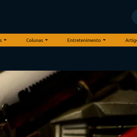
s
Colunas
Entretenimento
Artig