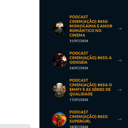
PODCAST
CINEM(AÇÃO) #656:
MONOGAMIA E AMOR
ROMÂNTICO NO
CINEMA
31/07/2026
PODCAST
CINEM(AÇÃO) #655: A
ODISSEIA
24/07/2026
PODCAST
CINEM(AÇÃO) #654: O
EMMY E AS SÉRIES DE
QUALIDADE
17/07/2026
PODCAST
CINEM(AÇÃO) #653:
SUPERGIRL
10/07/2026