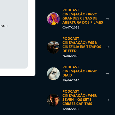
PODCAST
CINEM(AÇÃO) #652:
GRANDES CENAS DE
ABERTURA DOS FILMES
m vou
03/07/2026
PODCAST
CINEM(AÇÃO) #651:
CINEFILIA EM TEMPOS
DE FEED
26/06/2026
PODCAST
CINEM(AÇÃO) #650:
DIA D
19/06/2026
PODCAST
CINEM(AÇÃO) #649:
SEVEN – OS SETE
CRIMES CAPITAIS
12/06/2026