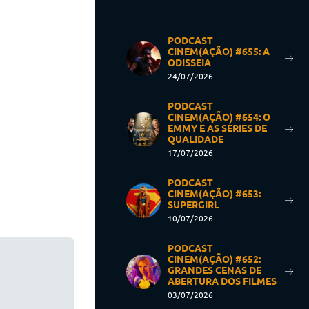
PODCAST
CINEM(AÇÃO) #655: A
ODISSEIA
24/07/2026
PODCAST
CINEM(AÇÃO) #654: O
EMMY E AS SÉRIES DE
QUALIDADE
17/07/2026
PODCAST
CINEM(AÇÃO) #653:
SUPERGIRL
10/07/2026
PODCAST
CINEM(AÇÃO) #652:
GRANDES CENAS DE
ABERTURA DOS FILMES
03/07/2026