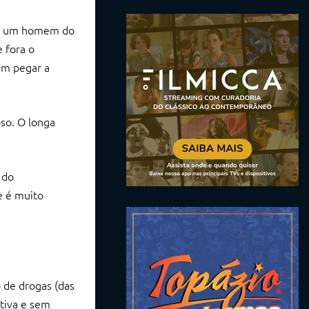
Al, um homem do
 fora o
em pegar a
so. O longa
 do
e é muito
 de drogas (das
etiva e sem