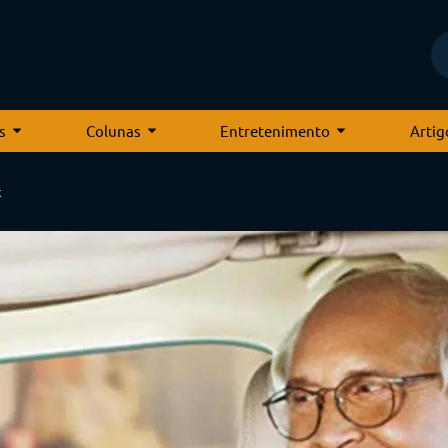
s
Colunas
Entretenimento
Artig
x