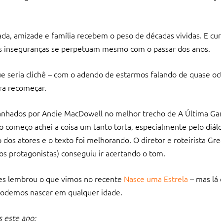
a, amizade e família recebem o peso de décadas vividas. E cu
 inseguranças se perpetuam mesmo com o passar dos anos.
que seria clichê – com o adendo de estarmos falando de quase oc
ra recomeçar.
anhados por Andie MacDowell no melhor trecho de A Última Ga
o começo achei a coisa um tanto torta, especialmente pelo diál
dos atores e o texto foi melhorando. O diretor e roteirista Greg
os protagonistas) conseguiu ir acertando o tom.
ões lembrou o que vimos no recente
Nasce uma Estrela
– mas lá
 podemos nascer em qualquer idade.
s este ano: