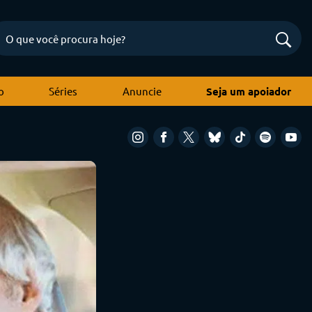
o
Séries
Anuncie
Seja um apoiador