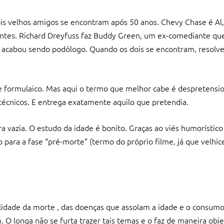
is velhos amigos se encontram após 50 anos. Chevy Chase é 
ntes. Richard Dreyfuss faz Buddy Green, um ex-comediante que
 e acabou sendo podólogo. Quando os dois se encontram, resolv
e formulaico. Mas aqui o termo que melhor cabe é despretensio
técnicos. E entrega exatamente aquilo que pretendia.
vazia. O estudo da idade é bonito. Graças ao viés humorístico
ara a fase “pré-morte” (termo do próprio filme, já que velhic
lidade da morte , das doenças que assolam a idade e o consumo
 O longa não se furta trazer tais temas e o faz de maneira obj