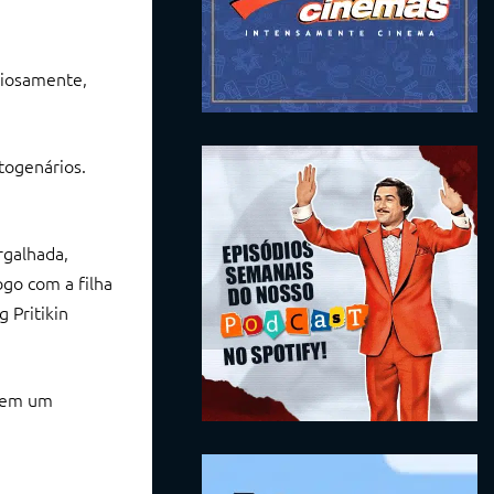
riosamente,
togenários.
rgalhada,
ogo com a filha
 Pritikin
 em um