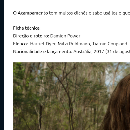
tem muitos clichês e sabe usá-los e qu
O Acampamento
Ficha técnica:
Damien Power
Direção e roteiro:
Harriet Dyer, Mitzi Ruhlmann, Tiarnie Coupland
Elenco:
Austrália, 2017 (31 de agos
Nacionalidade e lançamento: