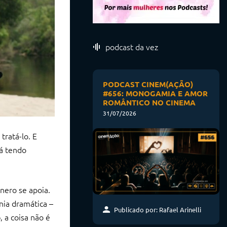
podcast da vez
PODCAST CINEM(AÇÃO)
#656: MONOGAMIA E AMOR
ROMÂNTICO NO CINEMA
31/07/2026
tratá-lo. E
á tendo
nero se apoia.
nia dramática –
Publicado por: Rafael Arinelli
, a coisa não é
o