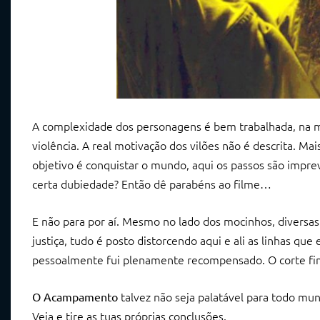
A complexidade dos personagens é bem trabalhada, na me
violência. A real motivação dos vilões não é descrita. 
objetivo é conquistar o mundo, aqui os passos são impr
certa dubiedade? Então dê parabéns ao filme…
E não para por aí. Mesmo no lado dos mocinhos, diversas
justiça, tudo é posto distorcendo aqui e ali as linhas qu
pessoalmente fui plenamente recompensado. O corte fina
talvez não seja palatável para todo mu
O Acampamento
Veja e tire as tuas próprias conclusões.