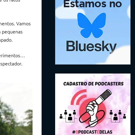
imentos. Vamos
ra pequenas
mpado.
 ferimentos…
espectador.