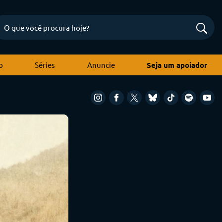
o
Séries
Anuncie
Seja um apoiador