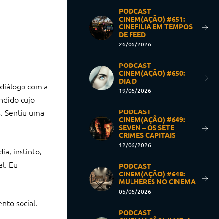
PODCAST
CINEM(AÇÃO) #651:
CINEFILIA EM TEMPOS
DE FEED
26/06/2026
PODCAST
CINEM(AÇÃO) #650:
DIA D
 diálogo com a
19/06/2026
ndido cujo
s. Sentiu uma
PODCAST
CINEM(AÇÃO) #649:
SEVEN – OS SETE
CRIMES CAPITAIS
12/06/2026
a, instinto,
al. Eu
PODCAST
CINEM(AÇÃO) #648:
MULHERES NO CINEMA
05/06/2026
nto social.
PODCAST