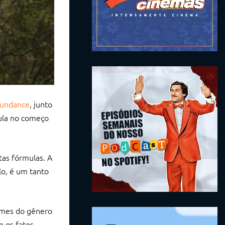
Sundance
, junto
lula no começo
tas fórmulas. A
lo, é um tanto
lmes do gênero
 os fatos