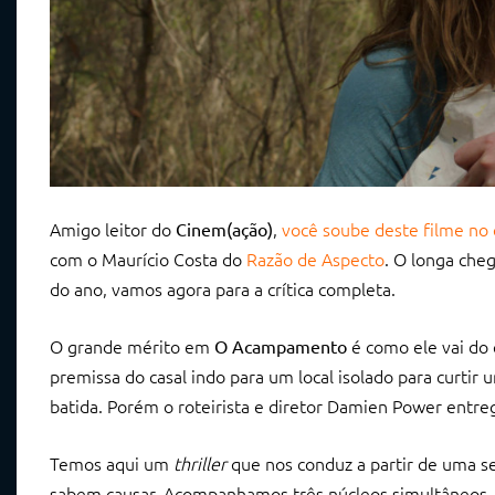
Amigo leitor do
,
você soube deste filme no
Cinem(ação)
com o Maurício Costa do
Razão de Aspecto
. O longa cheg
do ano, vamos agora para a crítica completa.
O grande mérito em
é como ele vai do 
O Acampamento
premissa do casal indo para um local isolado para curt
batida. Porém o roteirista e diretor Damien Power entre
Temos aqui um
thriller
que nos conduz a partir de uma s
sabem causar. Acompanhamos três núcleos simultâneos, 