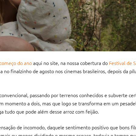
 começo do ano
aqui no site, na nossa cobertura do
Festival de 
a no finalzinho de agosto nos cinemas brasileiros, depois da pí
convencional, passando por terrenos conhecidos e subverte cer
ir um momento a dois, mas que logo se transforma em um pesade
ga tudo que pode além desse arroz com feijão.
ensação de incomodo, daquele sentimento positivo que bons fi
mais ou menos dividindo o mesmo espaço, todavia o tempo que