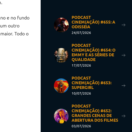
m.
ano e no fundo
PODCAST
CINEM(AÇÃO) #655: A
 um outro
ODISSEIA
 maior. Todo o
24/07/2026
PODCAST
CINEM(AÇÃO) #654: O
EMMY E AS SÉRIES DE
QUALIDADE
17/07/2026
PODCAST
CINEM(AÇÃO) #653:
SUPERGIRL
10/07/2026
PODCAST
CINEM(AÇÃO) #652:
GRANDES CENAS DE
ABERTURA DOS FILMES
03/07/2026