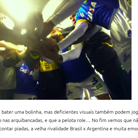
e bater uma bolinha, mas deficientes visuais também podem joga
o nas arquibancadas, e que a pelota role… No fim vemos que nã
contar piadas, a velha rivalidade Brasil x Argentina e muita em