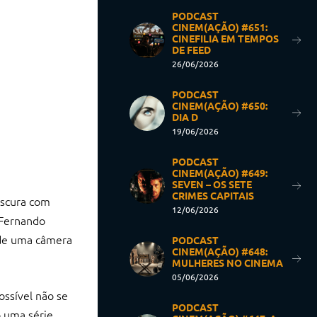
PODCAST
CINEM(AÇÃO) #651:
CINEFILIA EM TEMPOS
DE FEED
26/06/2026
PODCAST
CINEM(AÇÃO) #650:
DIA D
19/06/2026
PODCAST
CINEM(AÇÃO) #649:
SEVEN – OS SETE
CRIMES CAPITAIS
escura com
12/06/2026
e Fernando
 de uma câmera
PODCAST
CINEM(AÇÃO) #648:
MULHERES NO CINEMA
05/06/2026
ssível não se
PODCAST
o uma série