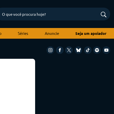
o
Séries
Anuncie
Seja um apoiador