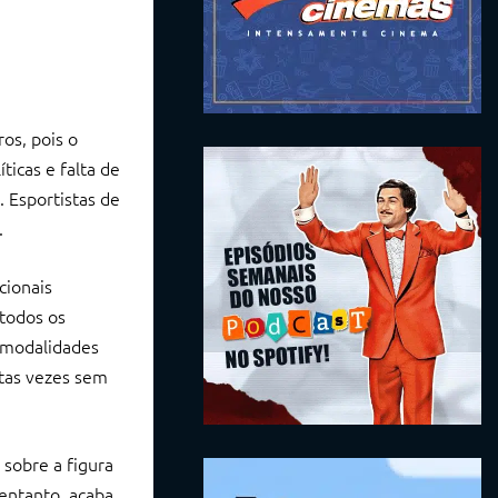
os, pois o
icas e falta de
 Esportistas de
.
cionais
 todos os
4 modalidades
itas vezes sem
 sobre a figura
 entanto, acaba