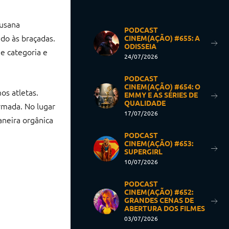
Susana
PODCAST
do às braçadas.
CINEM(AÇÃO) #655: A
ODISSEIA
e categoria e
24/07/2026
PODCAST
CINEM(AÇÃO) #654: O
os atletas.
EMMY E AS SÉRIES DE
QUALIDADE
rmada. No lugar
17/07/2026
neira orgânica
PODCAST
CINEM(AÇÃO) #653:
SUPERGIRL
10/07/2026
PODCAST
CINEM(AÇÃO) #652:
GRANDES CENAS DE
ABERTURA DOS FILMES
03/07/2026