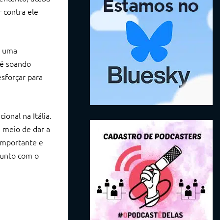
 contra ele
m uma
té soando
sforçar para
onal na Itália.
 meio de dar a
 importante e
Junto com o