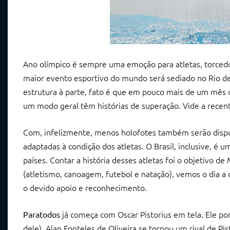
Ano olímpico é sempre uma emoção para atletas, torcedor
maior evento esportivo do mundo será sediado no Rio de 
estrutura à parte, fato é que em pouco mais de um mês 
um modo geral têm histórias de superação. Vide a recent
Com, infelizmente, menos holofotes também serão disput
adaptadas à condição dos atletas. O Brasil, inclusive, é
países. Contar a história desses atletas foi o objetivo
(atletismo, canoagem, futebol e natação), vemos o dia a 
o devido apoio e reconhecimento.
já começa com Oscar Pistorius em tela. Ele por
Paratodos
dele). Alan Fonteles de Oliveira se tornou um rival de P