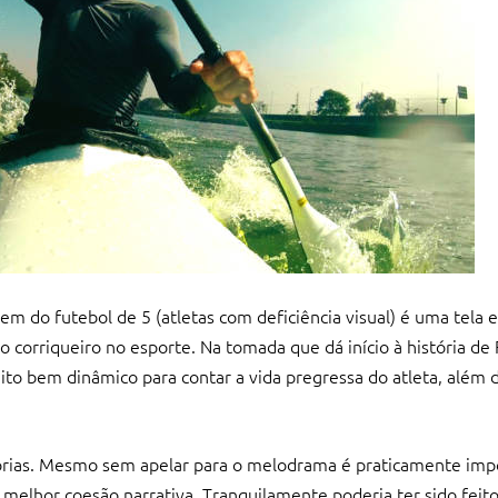
 do futebol de 5 (atletas com deficiência visual) é uma tela 
lgo corriqueiro no esporte. Na tomada que dá início à história d
o bem dinâmico para contar a vida pregressa do atleta, além
órias. Mesmo sem apelar para o melodrama é praticamente impo
a melhor coesão narrativa. Tranquilamente poderia ter sido feit