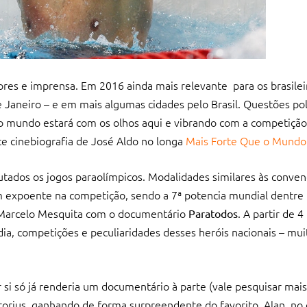
es e imprensa. Em 2016 ainda mais relevante para os brasileir
Janeiro – e em mais algumas cidades pelo Brasil. Questões polít
o mundo estará com os olhos aqui e vibrando com a competição.
e cinebiografia de José Aldo no longa
Mais Forte Que o Mundo
ados os jogos paraolímpicos. Modalidades similares às conven
 um expoente na competição, sendo a 7ª potencia mundial dentre
 de Marcelo Mesquita com o documentário
. A partir de 
Paratodos
dia, competições e peculiaridades desses heróis nacionais – mu
 si só já renderia um documentário à parte (vale pesquisar mais
istorius, ganhando de forma surpreendente do favorito. Alan, no