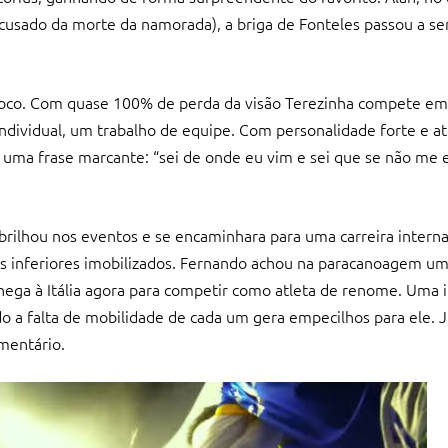
acusado da morte da namorada), a briga de Fonteles passou a ser
 foco. Com quase 100% de perda da visão Terezinha compete e
dividual, um trabalho de equipe. Com personalidade forte e a
 uma frase marcante: “sei de onde eu vim e sei que se não me e
lhou nos eventos e se encaminhara para uma carreira internaci
 inferiores imobilizados. Fernando achou na paracanoagem um
 chega à Itália agora para competir como atleta de renome. Uma
ndo a falta de mobilidade de cada um gera empecilhos para ele. 
mentário.