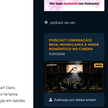
podcast da vez
PODCAST CINEM(AÇÃO)
#656: MONOGAMIA E AMOR
ROMÂNTICO NO CINEMA
31/07/2026
r? Claro.
o há tanta
oção em batidas
Publicado por: Rafael Arinelli