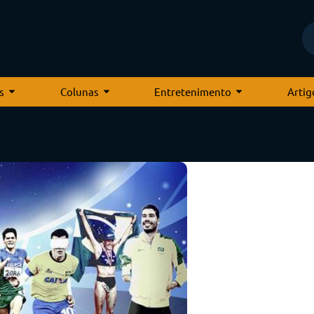
s
Colunas
Entretenimento
Artig