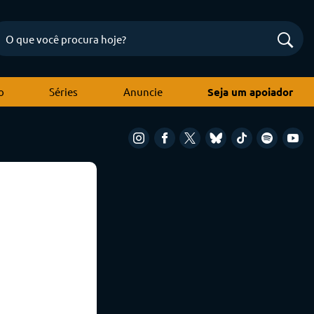
o
Séries
Anuncie
Seja um apoiador