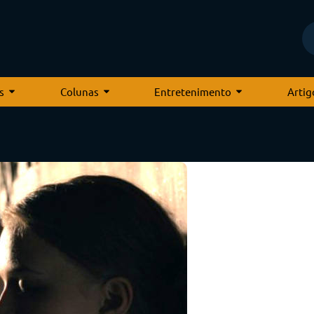
s
Colunas
Entretenimento
Artig