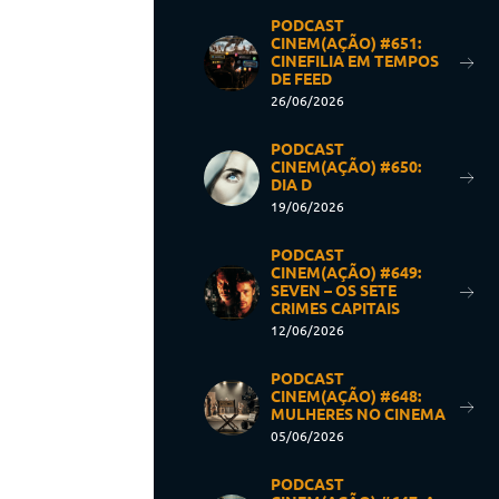
PODCAST
CINEM(AÇÃO) #651:
CINEFILIA EM TEMPOS
DE FEED
26/06/2026
PODCAST
CINEM(AÇÃO) #650:
DIA D
19/06/2026
PODCAST
CINEM(AÇÃO) #649:
SEVEN – OS SETE
CRIMES CAPITAIS
12/06/2026
PODCAST
CINEM(AÇÃO) #648:
MULHERES NO CINEMA
05/06/2026
PODCAST