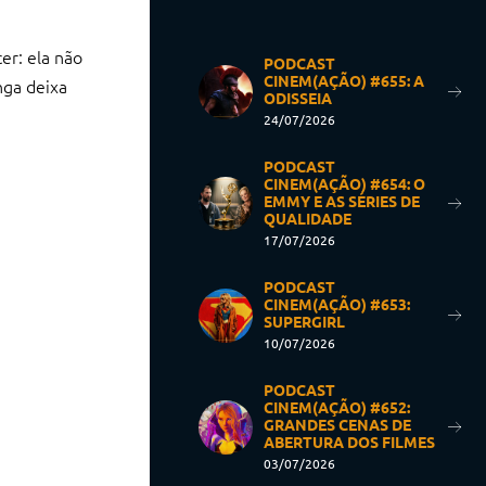
er: ela não
PODCAST
CINEM(AÇÃO) #655: A
nga deixa
ODISSEIA
24/07/2026
PODCAST
CINEM(AÇÃO) #654: O
EMMY E AS SÉRIES DE
QUALIDADE
17/07/2026
PODCAST
CINEM(AÇÃO) #653:
SUPERGIRL
10/07/2026
PODCAST
CINEM(AÇÃO) #652:
GRANDES CENAS DE
ABERTURA DOS FILMES
03/07/2026