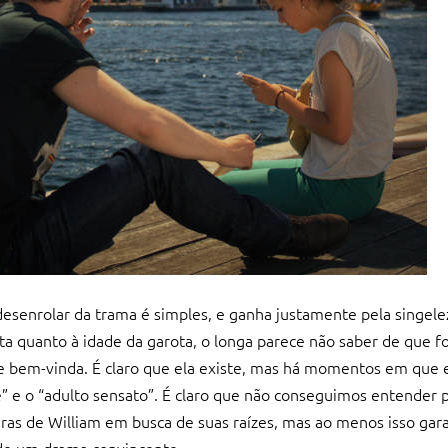
o desenrolar da trama é simples, e ganha justamente pela singe
a quanto à idade da garota, o longa parece não saber de que f
 bem-vinda. É claro que ela existe, mas há momentos em que 
” e o “adulto sensato”. É claro que não conseguimos entender
as de William em busca de suas raízes, mas ao menos isso gara