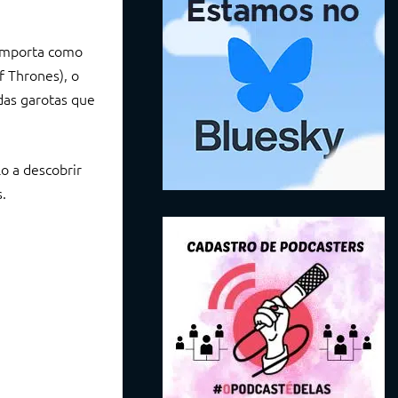
comporta como
f Thrones), o
das garotas que
o a descobrir
.