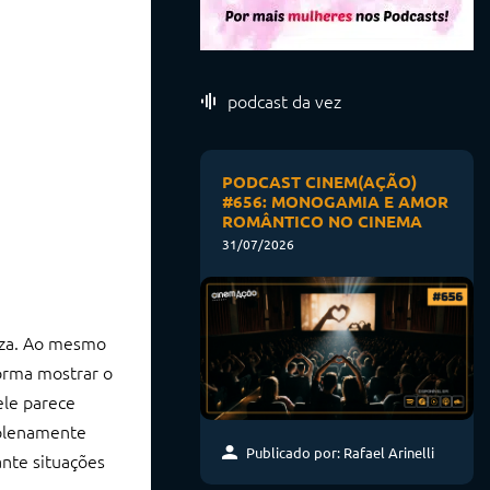
podcast da vez
PODCAST CINEM(AÇÃO)
#656: MONOGAMIA E AMOR
ROMÂNTICO NO CINEMA
31/07/2026
leza. Ao mesmo
orma mostrar o
ele parece
 plenamente
Publicado por: Rafael Arinelli
nte situações