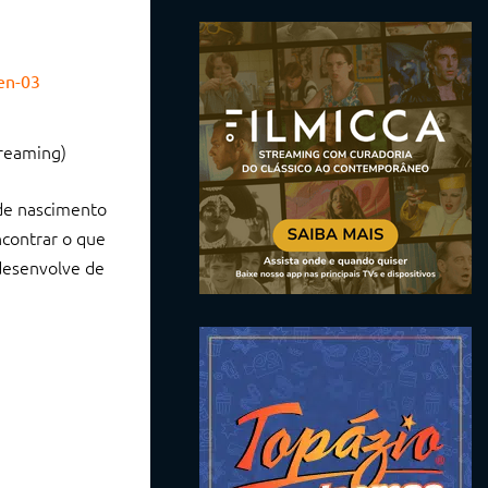
reaming)
 de nascimento
ncontrar o que
 desenvolve de