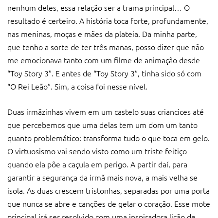
nenhum deles, essa relação ser a trama principal… O
resultado é certeiro. A história toca forte, profundamente,
nas meninas, moças e mães da plateia. Da minha parte,
que tenho a sorte de ter três manas, posso dizer que não
me emocionava tanto com um filme de animação desde
“Toy Story 3”. E antes de “Toy Story 3”, tinha sido só com
“O Rei Leão”. Sim, a coisa foi nesse nível.
Duas irmãzinhas vivem em um castelo suas criancices até
que percebemos que uma delas tem um dom um tanto
quanto problemático: transforma tudo o que toca em gelo.
O virtuosismo vai sendo visto como um triste feitiço
quando ela põe a caçula em perigo. A partir daí, para
garantir a segurança da irmã mais nova, a mais velha se
isola. As duas crescem tristonhas, separadas por uma porta
que nunca se abre e canções de gelar o coração. Esse mote
principal irá ser resolvido com uma inspiradora lição de