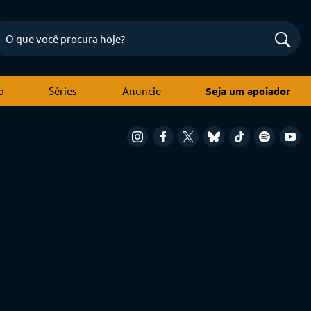
o
Séries
Anuncie
Seja um apoiador