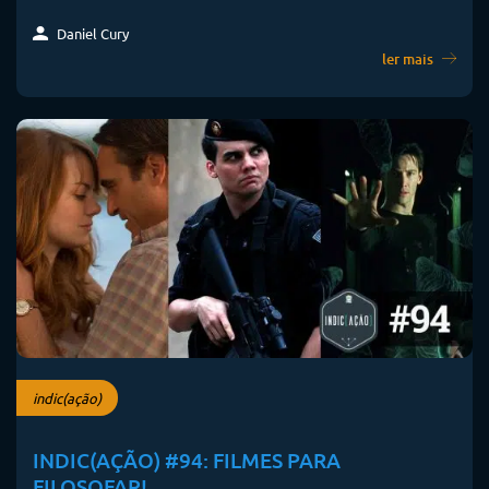
Daniel Cury
ler mais
indic(ação)
INDIC(AÇÃO) #94: FILMES PARA
FILOSOFAR!