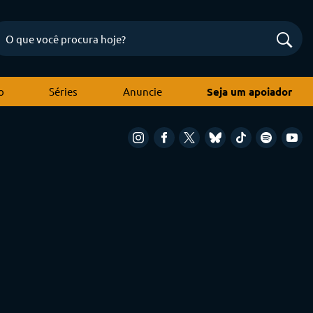
o
Séries
Anuncie
Seja um apoiador