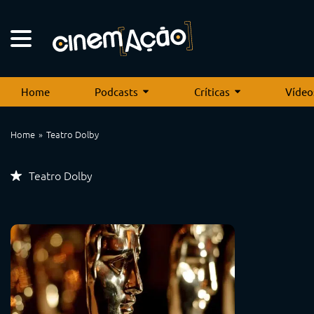
Home
Podcasts
Críticas
Vídeo
Home
Teatro Dolby
Teatro Dolby