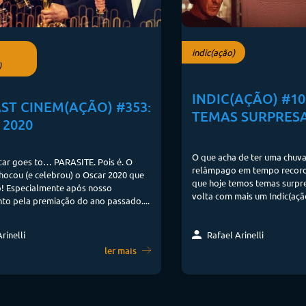
indic(ação)
)
INDIC(AÇÃO) #10
ST CINEM(AÇÃO) #353:
TEMAS SURPRES
 2020
O que acha de ter uma chuva
car goes to… PARASITE. Pois é. O
relâmpago em tempo record?
ocou (e celebrou) o Oscar 2020 que
que hoje temos temas surpr
co! Especialmente após nosso
volta com mais um Indic(ação
to pela premiação do ano passado....
Rafael Arinelli
rinelli
ler mais