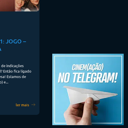
1: JOGO –
A
 de indicações
 Então fica ligado
esa! Estamos de
) e...
ler mais