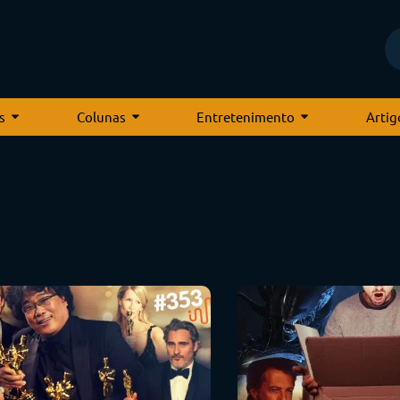
s
Colunas
Entretenimento
Artig