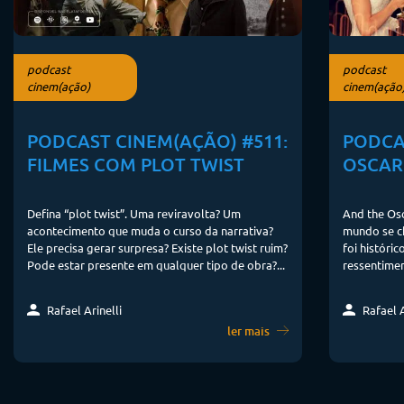
podcast
podcast
cinem(ação)
cinem(ação
PODCAST CINEM(AÇÃO) #511:
PODCA
FILMES COM PLOT TWIST
OSCAR
Defina “plot twist”. Uma reviravolta? Um
And the Os
acontecimento que muda o curso da narrativa?
mundo se ch
Ele precisa gerar surpresa? Existe plot twist ruim?
foi históri
Pode estar presente em qualquer tipo de obra?...
ressentimen
Rafael Arinelli
Rafael A
ler mais