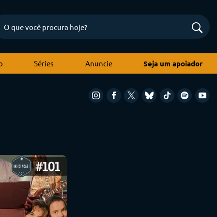
o
Séries
Anuncie
Seja um apoiador