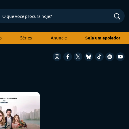
o
Séries
Anuncie
Seja um apoiador