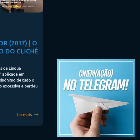
 (2017) | O
O DO CLICHÊ
s da Língua
ê’ aplicada em
 sinônimo de tudo o
ão excessiva e perdeu
ler mais