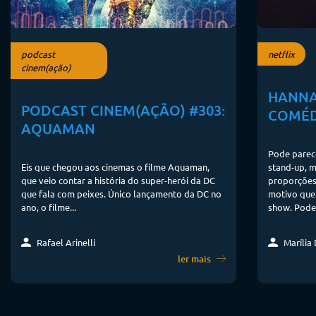
podcast
netflix
cinem(ação)
HANNA
PODCAST CINEM(AÇÃO) #303:
COMÉD
AQUAMAN
Pode parec
Eis que chegou aos cinemas o filme Aquaman,
stand-up, 
que veio contar a história do super-herói da DC
proporções
que fala com peixes. Único lançamento da DC no
motivo que 
ano, o filme...
show. Pode 
Rafael Arinelli
Marília 
ler mais