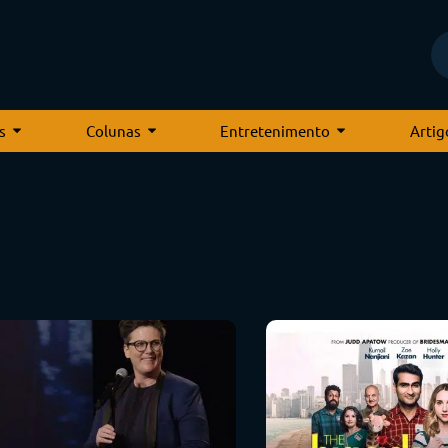
s
Colunas
Entretenimento
Artig