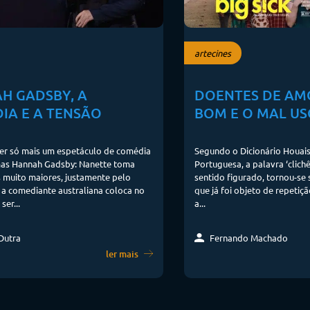
artecines
H GADSBY, A
DOENTES DE AMOR
IA E A TENSÃO
BOM E O MAL US
er só mais um espetáculo de comédia
Segundo o Dicionário Houais
mas Hannah Gadsby: Nanette toma
Portuguesa, a palavra ‘clich
 muito maiores, justamente pelo
sentido figurado, tornou-se
a comediante australiana coloca no
que já foi objeto de repetiç
ser...
a...
Dutra
Fernando Machado
ler mais