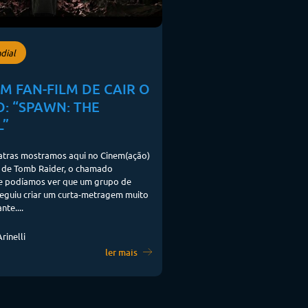
dial
M FAN-FILM DE CAIR O
: “SPAWN: THE
L”
atras mostramos aqui no Cinem(ação)
m de Tomb Raider, o chamado
le podíamos ver que um grupo de
eguiu criar um curta-metragem muito
te....
rinelli
ler mais