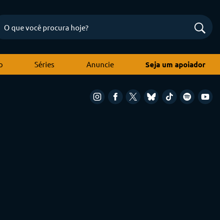
o
Séries
Anuncie
Seja um apoiador