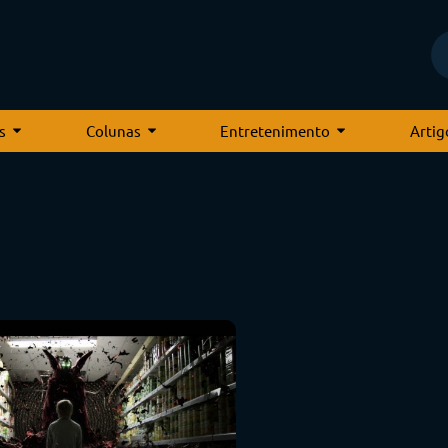
s
Colunas
Entretenimento
Artig