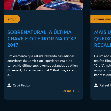
artigo
cinema mun
SOBRENATURAL: A ÚLTIMA
MAIS U
CHAVE E O TERROR NA CCXP
QUEIXO
2017
RECAL
Um elemento que estava faltando nas edições
Há um ano 
anteriores da Comic Con Experience era o do
um fan-fil
terror. No último ano, tivemos estandes de Alien:
“Croft”, ne
Covenant, do terror nacional O Rastro e, é claro,
amigo cons
a...
impressionan
Cauê Petito
Rafael A
ler mais