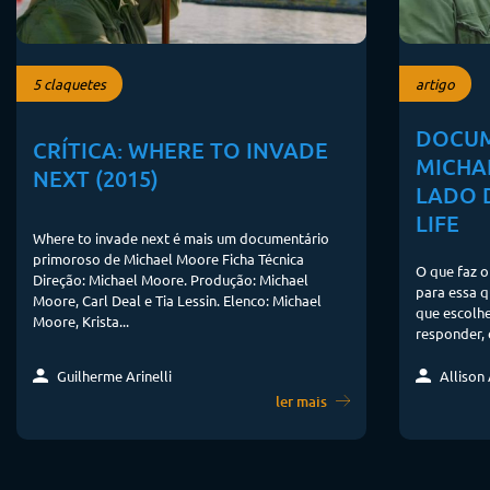
5 claquetes
artigo
DOCUM
CRÍTICA: WHERE TO INVADE
MICHA
NEXT (2015)
LADO 
LIFE
Where to invade next é mais um documentário
primoroso de Michael Moore Ficha Técnica
O que faz o
Direção: Michael Moore. Produção: Michael
para essa q
Moore, Carl Deal e Tia Lessin. Elenco: Michael
que escolhe
Moore, Krista...
responder, e
Guilherme Arinelli
Allison
ler mais