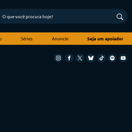
o
Séries
Anuncie
Seja um apoiador