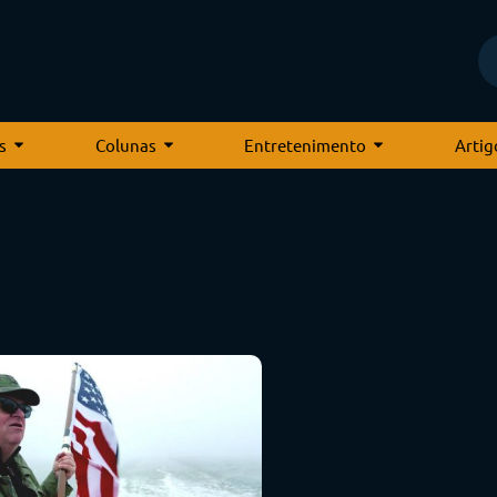
s
Colunas
Entretenimento
Artig