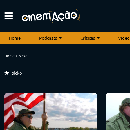
Home
Podcasts
Críticas
Vídeo
Home
sicko
sicko