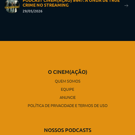
PODCAST CINEM(AÇÃO) #647: A ONDA DE TRUE
CRIME NO STREAMING
29/05/2026
O CINEM(AÇÃO)
QUEM SOMOS
EQUIPE
ANUNCIE
POLÍTICA DE PRIVACIDADE E TERMOS DE USO
NOSSOS PODCASTS