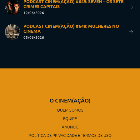
PODCAST CINEM(AÇÃO) #649: SEVEN – OS SETE
CRIMES CAPITAIS
12/06/2026
PODCAST CINEM(AÇÃO) #648: MULHERES NO
CINEMA
05/06/2026
O CINEM(AÇÃO)
QUEM SOMOS
EQUIPE
ANUNCIE
POLÍTICA DE PRIVACIDADE E TERMOS DE USO