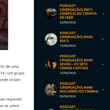
PODCAST
CINEM(AÇÃO) #651:
CINEFILIA EM TEMPOS
DE FEED
26/06/2026
PODCAST
CINEM(AÇÃO) #650:
DIA D
19/06/2026
PODCAST
CINEM(AÇÃO) #649:
SEVEN – OS SETE
rtir de uma
CRIMES CAPITAIS
2014 –um grupo
12/06/2026
 onde viviam.
PODCAST
CINEM(AÇÃO) #648:
MULHERES NO CINEMA
05/06/2026
sas regionais
 que se unem
PODCAST