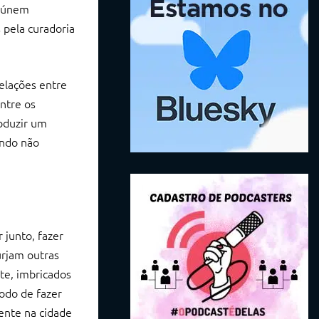
reúnem
 pela curadoria
elações entre
ntre os
roduzir um
undo não
 junto, fazer
urjam outras
nte, imbricados
odo de fazer
ente na cidade