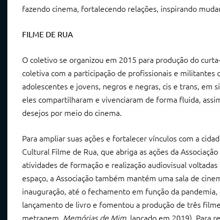
fazendo cinema, fortalecendo relações, inspirando mudan
FILME DE RUA
O coletivo se organizou em 2015 para produção do cur
coletiva com a participação de profissionais e militantes 
adolescentes e jovens, negros e negras, cis e trans, em s
eles compartilharam e vivenciaram de forma fluida, assim
desejos por meio do cinema.
Para ampliar suas ações e fortalecer vínculos com a cidad
Cultural Filme de Rua, que abriga as ações da Associaçã
atividades de formação e realização audiovisual voltadas
espaço, a Associação também mantém uma sala de cinema
inauguração, até o fechamento em função da pandemia, 
lançamento de livro e fomentou a produção de três filme
metragem,
Memórias de Mim
, lançado em 2019). Para r