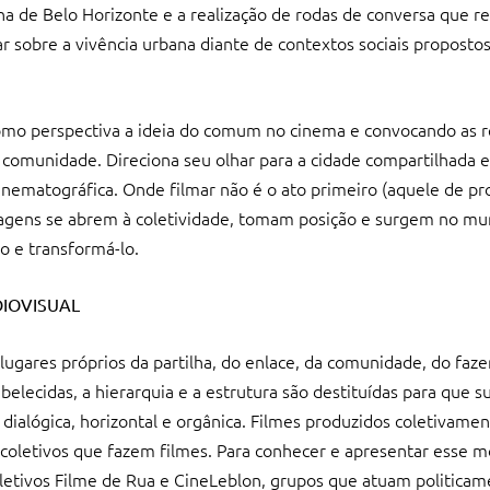
a de Belo Horizonte e a realização de rodas de conversa que 
ar sobre a vivência urbana diante de contextos sociais propostos
mo perspectiva a ideia do comum no cinema e convocando as r
 comunidade. Direciona seu olhar para a cidade compartilhada e
cinematográfica. Onde filmar não é o ato primeiro (aquele de p
agens se abrem à coletividade, tomam posição e surgem no m
o e transformá-lo.
IOVISUAL
gares próprios da partilha, do enlace, da comunidade, do fazer
abelecidas, a hierarquia e a estrutura são destituídas para que s
 dialógica, horizontal e orgânica. Filmes produzidos coletivame
 coletivos que fazem filmes. Para conhecer e apresentar esse m
etivos Filme de Rua e CineLeblon, grupos que atuam politicam