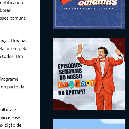
dentificando
aborar
esses comuns.
anças Urbanas,
la arte e pela
a todos. Um
 Programa
omo parte da
ultura e
parceiros–
exibição de