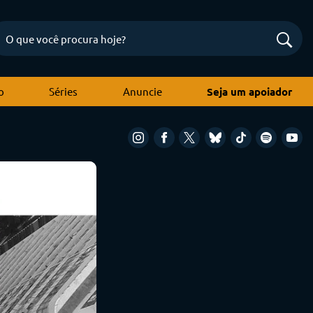
o
Séries
Anuncie
Seja um apoiador