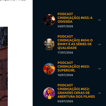
PODCAST
CINEM(AÇÃO) #655: A
ODISSEIA
24/07/2026
PODCAST
CINEM(AÇÃO) #654: O
EMMY E AS SÉRIES DE
QUALIDADE
17/07/2026
PODCAST
CINEM(AÇÃO) #653:
SUPERGIRL
10/07/2026
PODCAST
CINEM(AÇÃO) #652:
GRANDES CENAS DE
ABERTURA DOS FILMES
03/07/2026