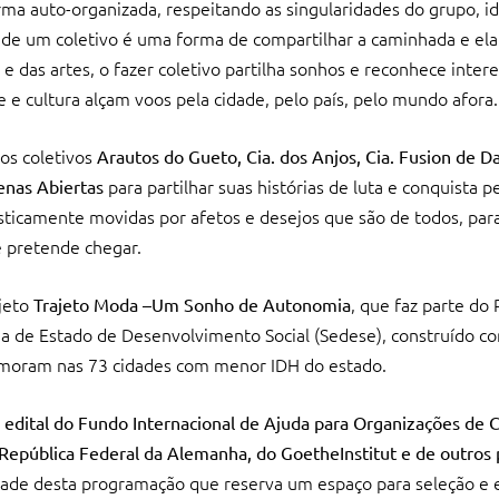
rma auto-organizada, respeitando as singularidades do grupo, i
r de um coletivo é uma forma de compartilhar a caminhada e el
das artes, o fazer coletivo partilha sonhos e reconhece inter
e e cultura alçam voos pela cidade, pelo país, pelo mundo afora.
os coletivos
Arautos do Gueto, Cia. dos Anjos, Cia. Fusion de D
para partilhar suas histórias de luta e conquista pe
enas Abiertas
isticamente movidas por afetos e desejos que são de todos, par
 pretende chegar.
jeto
, que faz parte do
Trajeto Moda –Um Sonho de Autonomia
ria de Estado de Desenvolvimento Social (Sedese), construído c
 moram nas 73 cidades com menor IDH do estado.
edital do Fundo Internacional de Ajuda para Organizações de C
República Federal da Alemanha, do GoetheInstitut e de outros 
dade desta programação que reserva um espaço para seleção e 