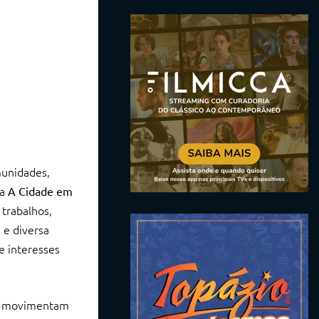
munidades,
ra
A Cidade em
 trabalhos,
 e diversa
e interesses
se movimentam