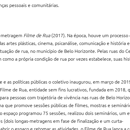
ças pessoais e comunitárias.
ta-metragem
Filme de Rua
(2017). Na época, houve um processo 
das artes plásticas, cinema, psicanálise, comunicação e história 
ituação de rua, no município de Belo Horizonte. Pelas ruas do C
 como a própria condição de rua por vezes estabelece, suas his
e e as políticas públicas o coletivo inaugurou, em março de 201
o Filme de Rua, entidade sem fins lucrativos, fundada em 2018,
 para pessoas com trajetória de vivência nas ruas de Belo Horiz
 que promove sessões públicas de filmes, mostras e seminári
o espaço programou 75 sessões, realizou dois seminários, um 
s (dois longas-metragens em fase de finalização e um curta-
eabrir o espaço e retomar as atividades, o Filme de Rua lança 