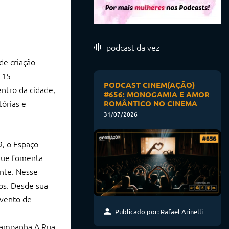
podcast da vez
de criação
e 15
PODCAST CINEM(AÇÃO)
entro da cidade,
#656: MONOGAMIA E AMOR
tórias e
ROMÂNTICO NO CINEMA
31/07/2026
9, o Espaço
 que fomenta
onte. Nesse
os. Desde sua
evento de
Publicado por: Rafael Arinelli
a campanha A Rua