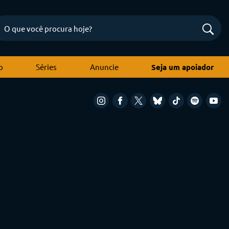
o
Séries
Anuncie
Seja um apoiador