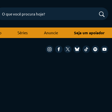
o
Séries
Anuncie
Seja um apoiador