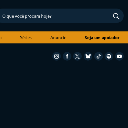
o
Séries
Anuncie
Seja um apoiador