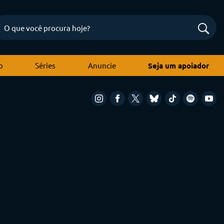
o
Séries
Anuncie
Seja um apoiador