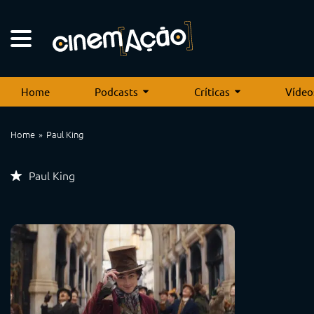
Home
Podcasts
Críticas
Vídeo
Home
Paul King
Paul King